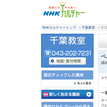
NHKカルチャートップ
>
千葉教室
> 音
ベ
講
カ
一
オ
ス