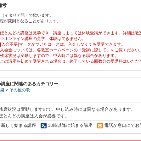
備考
語（イタリア語）で歌います。
日程が変則となることがあります。
ほとんどの講座は見学でき、講座によっては体験受講ができます。詳細は教
※オンライン講座の見学、体験はできません。
[入会不要]マークがついたコースは、入会しなくても受講できます。
入会金については、各教室ホームページの「受講に際して」をご覧ください
残席状況は変動しますので、申込時には異なる場合があります。
この講座を初めて受講される場合は、終了している回数分の受講料はいただ
の講座に関連のあるカテゴリー
音楽
>
その他の歌
残席状況は変動しますので、申し込み時には異なる場合があります。
ほとんどの講座は入会が必要です。
新しく始まる講座
18時以降に始まる講座
電話か窓口にてお