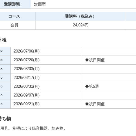
クササイズ・スポーツ
受講形態
対面型
舞踊
コース
受講料（税込み）
メ
会員
24,024円
日程
×
2026/07/06(月)
×
2026/07/20(月)
◆祝日開催
×
2026/08/03(月)
○
2026/08/17(月)
○
2026/08/31(月)
◆第5週
○
2026/09/07(月)
○
2026/09/21(月)
◆祝日開催
持ち物
記用具。希望により録音機器。飲み物。