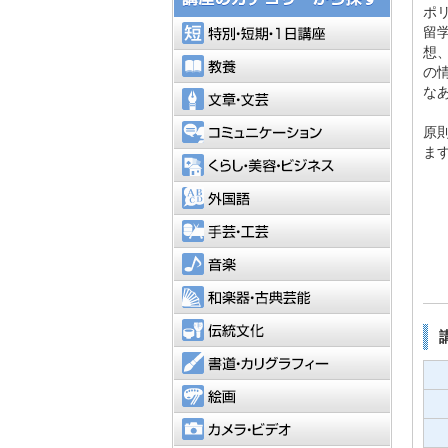
ポ
特別・短
留
想
教養
の
な
文章・文
コミュニ
原
ま
くらし・
外国語
手芸・工
音楽
和楽器・
伝統文化
書道・カ
絵画
カメラ・