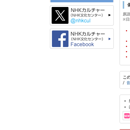
原
※
こ