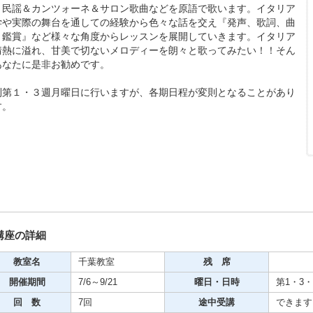
リ民謡＆カンツォーネ＆サロン歌曲などを原語で歌います。イタリア
期・1日講座
学や実際の舞台を通しての経験から色々な話を交え『発声、歌詞、曲
、鑑賞』など様々な角度からレッスンを展開していきます。イタリア
情熱に溢れ、甘美で切ないメロディーを朗々と歌ってみたい！！そん
あなたに是非お勧めです。
芸
ケーション
則第１・３週月曜日に行いますが、各期日程が変則となることがあり
す。
美容・ビジネス
芸
古典芸能
講座の詳細
リグラフィー
教室名
千葉教室
残 席
開催期間
7/6～9/21
曜日・日時
第1・3・5
ビデオ
回 数
7回
途中受講
できます