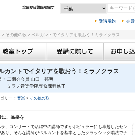
受講規約
会員
楽 > その他の歌 > ベルカントでイタリアを歌おう！ミラノクラス
ルカントでイタリアを歌おう！ミラノクラス
師
二期会会員 山口 邦明
ミラノ音楽学院専修課程修了
テゴリー
音楽
>
その他の歌
音に、品格を
ペラ、コンサートで活躍中の講師ですがポピュラーにも卓越したセン
があり、そんな講師がベルカントを基本としたクラッシック唱法でナ