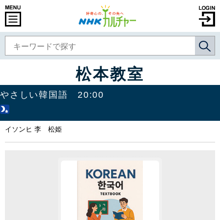
松本教室
やさしい韓国語 20:00
イソンヒ 李 松姫