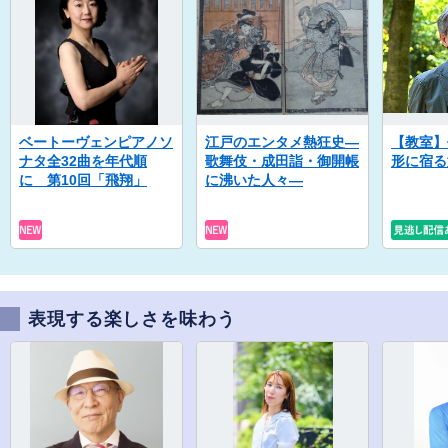
ベートーヴェンピアノソ
江戸のエンタメ熱狂史―
【教室】
ナタ全32曲を年代順
歌舞伎・成田詣・御開帳
形に宿る
に 第10回「飛翔」
に沸いた人々―
表現する楽しさを味わう