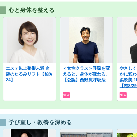
心と身体を整える
エステ以上整形未満 奇
＜女性クラス＞呼吸を変
やさしく
跡のたるみリフト【柏9/
えると、身体が変わる。
かに変わ
24】
【公認】西野流呼吸法
柔軟美 
【柏8/2
学び直し・教養を深める