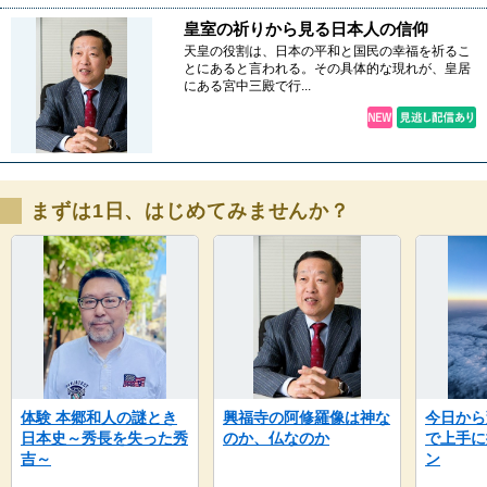
皇室の祈りから見る日本人の信仰
天皇の役割は、日本の平和と国民の幸福を祈るこ
とにあると言われる。その具体的な現れが、皇居
にある宮中三殿で行...
まずは1日、はじめてみませんか？
体験 本郷和人の謎とき
興福寺の阿修羅像は神な
今日から
日本史～秀長を失った秀
のか、仏なのか
で上手に
吉～
ン