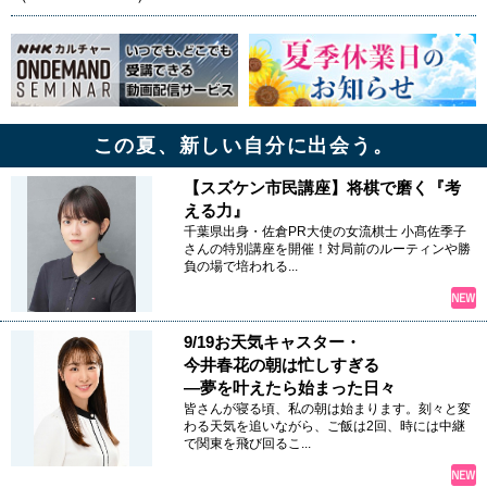
この夏、新しい自分に出会う。
【スズケン市民講座】将棋で磨く『考
える力』
千葉県出身・佐倉PR大使の女流棋士 小髙佐季子
さんの特別講座を開催！対局前のルーティンや勝
負の場で培われる...
9/19お天気キャスター・
今井春花の朝は忙しすぎる
―夢を叶えたら始まった日々
皆さんが寝る頃、私の朝は始まります。刻々と変
わる天気を追いながら、ご飯は2回、時には中継
で関東を飛び回るこ...