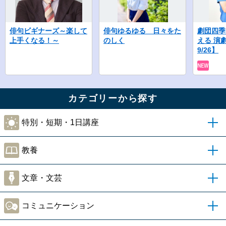
俳句ビギナーズ～楽して
俳句ゆるゆる 日々をた
劇団四季
上手くなる！～
のしく
える 演
9/26】
カテゴリーから探す
特別・短期・1日講座
教養
文章・文芸
コミュニケーション