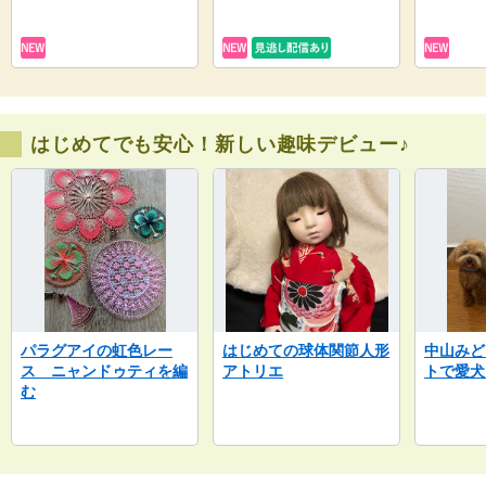
はじめてでも安心！新しい趣味デビュー♪
パラグアイの虹色レー
はじめての球体関節人形
中山みど
ス ニャンドゥティを編
アトリエ
トで愛犬
む