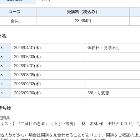
コース
受講料（税込み）
ビデオ
会員
23,364円
クササイズ・スポーツ
日程
舞踊
×
2026/04/01(水)
体験日：見学不可
×
2026/06/03(水)
メ
×
2026/07/01(水)
×
2026/08/05(水)
○
2026/09/02(水)
○
2026/09/30(水)
5/6より変更
持ち物
記用具
キスト】『二番目の悪者』（小さい書房） 林 木林 作、庄野ナホコ 絵 1,
申込人数が少ない場合は開講を見合わせることがあります。開講をご確認の上