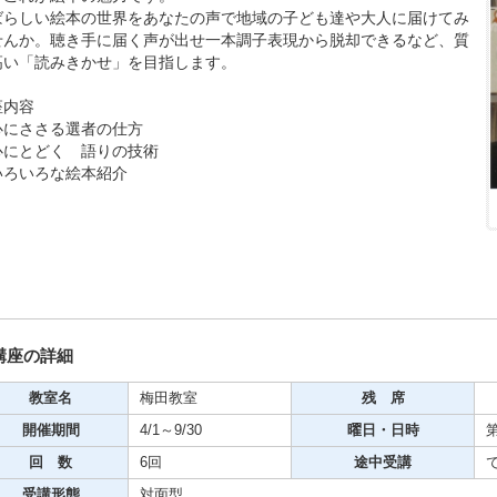
ばらしい絵本の世界をあなたの声で地域の子ども達や大人に届けてみ
せんか。聴き手に届く声が出せ一本調子表現から脱却できるなど、質
高い「読みきかせ」を目指します。
座内容
期・1日講座
心にささる選者の仕方
心にとどく 語りの技術
いろいろな絵本紹介
芸
ケーション
美容・ビジネス
芸
講座の詳細
教室名
梅田教室
残 席
古典芸能
開催期間
4/1～9/30
曜日・日時
第
回 数
6回
途中受講
リグラフィー
受講形態
対面型