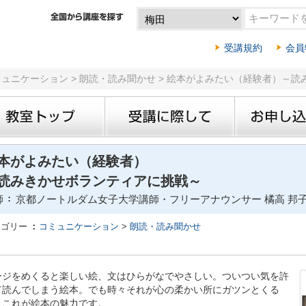
受講規約
会員
コミュニケーション > 朗読・読み聞かせ > 絵本がよみたい（経験者）～
本がよみたい（経験者）
読みきかせボランティアに挑戦～
師
京都ノートルダム女子大学講師・フリーアナウンサー 橘高 邦
テゴリー
コミュニケーション
>
朗読・読み聞かせ
ージをめくると楽しい絵、文はひらがなでやさしい。ついつい気を許
て読んでしまう絵本。でも時々それが心の柔かい所にガツンとくる
。これが絵本の魅力です。