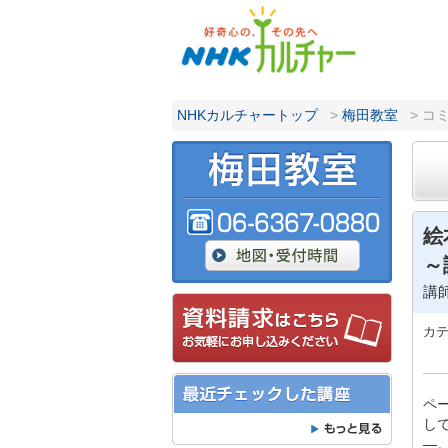
NHKカルチャートップ
>
梅田教室
> 
絵
～
講
カ
ペ
し
―