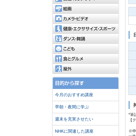
絵画
カメラ・
健康・エ
ダンス・
こども
食とグル
屋外
今月のおすすめ講座
早朝・夜間に学ぶ
*筆
週末を充実させたい
【テ
NHKに関連した講座
※