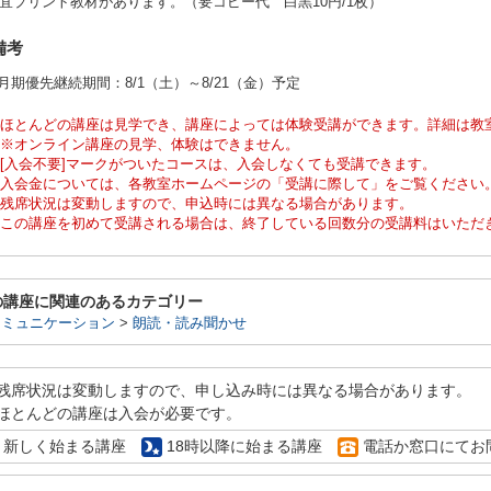
宜プリント教材があります。（要コピー代 白黒10円/1枚）
備考
0月期優先継続期間：8/1（土）～8/21（金）予定
ほとんどの講座は見学でき、講座によっては体験受講ができます。詳細は教
※オンライン講座の見学、体験はできません。
[入会不要]マークがついたコースは、入会しなくても受講できます。
入会金については、各教室ホームページの「受講に際して」をご覧ください
残席状況は変動しますので、申込時には異なる場合があります。
この講座を初めて受講される場合は、終了している回数分の受講料はいただ
の講座に関連のあるカテゴリー
コミュニケーション
>
朗読・読み聞かせ
残席状況は変動しますので、申し込み時には異なる場合があります。
ほとんどの講座は入会が必要です。
新しく始まる講座
18時以降に始まる講座
電話か窓口にてお