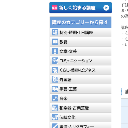
す
ま
の
講
特別・短
・
・
教養
・
文章・文
コミュニ
くらし・
外国語
手芸・工
音楽
和楽器・
伝統文化
書道・カ