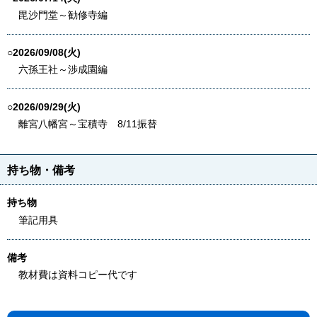
毘沙門堂～勧修寺編
○2026/09/08(火)
六孫王社～渉成園編
○2026/09/29(火)
離宮八幡宮～宝積寺 8/11振替
持ち物・備考
持ち物
筆記用具
備考
教材費は資料コピー代です