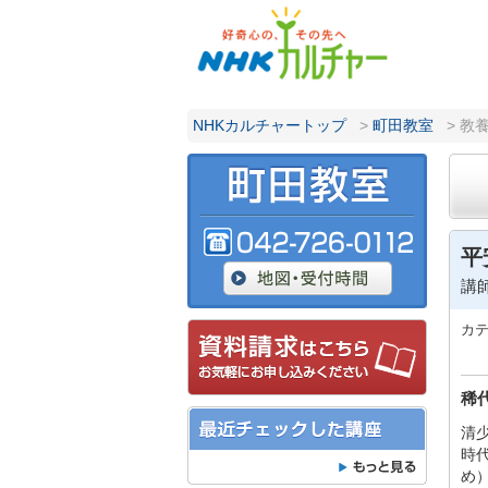
NHKカルチャートップ
>
町田教室
> 教
平
講
カ
稀
清
時
め