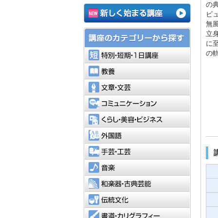
の
ビ
無
立
に
特別・短
の
教養
文章・文
コミュニ
くらし・
外国語
手芸・工
音楽
和楽器・
伝統文化
書道・カ