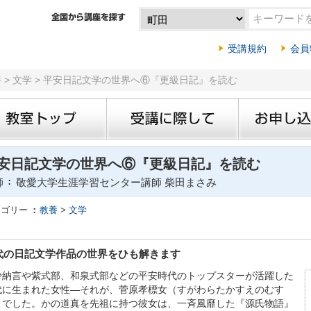
受講規約
会員
養 > 文学 > 平安日記文学の世界へ⑥『更級日記』を読む
安日記文学の世界へ⑥『更級日記』を読む
師
敬愛大学生涯学習センター講師 柴田まさみ
テゴリー
教養
>
文学
代の日記文学作品の世界をひも解きます
少納言や紫式部、和泉式部などの平安時代のトップスターが活躍した
代に生まれた女性―それが、菅原孝標女（すがわらたかすえのむす
）でした。かの道真を先祖に持つ彼女は、一斉風靡した『源氏物語』