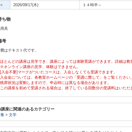
○
2026/09/17(木)
１４時半～
持ち物
記用具
備考
材費はテキスト代です。
ほとんどの講座は見学でき、講座によっては体験受講ができます。詳細は教
※オンライン講座の見学、体験はできません。
[入会不要]マークがついたコースは、入会しなくても受講できます。
入会金については、各教室ホームページの「受講に際して」をご覧ください
残席状況は変動しますので、申込時には異なる場合があります。
この講座を初めて受講される場合は、終了している回数分の受講料はいただ
の講座に関連のあるカテゴリー
教養
>
文学