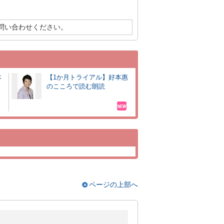
問い合わせください。
本
【1か月トライアル】好本惠
～
のこころで読む朗読
ページの上部へ