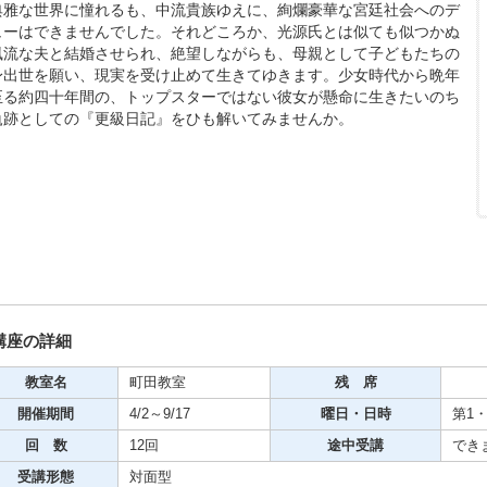
典雅な世界に憧れるも、中流貴族ゆえに、絢爛豪華な宮廷社会へのデ
ューはできませんでした。それどころか、光源氏とは似ても似つかぬ
風流な夫と結婚させられ、絶望しながらも、母親として子どもたちの
身出世を願い、現実を受け止めて生きてゆきます。少女時代から晩年
至る約四十年間の、トップスターではない彼女が懸命に生きたいのち
期・1日講座
軌跡としての『更級日記』をひも解いてみませんか。
芸
ケーション
美容・ビジネス
芸
講座の詳細
教室名
町田教室
残 席
古典芸能
開催期間
4/2～9/17
曜日・日時
第1・
回 数
12回
途中受講
でき
リグラフィー
受講形態
対面型