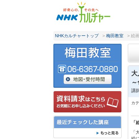
NHKカルチャートップ
>
梅田教室
> 絵
大
～
講
カ
「
「
絵