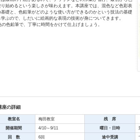
塗り始めるという楽しさが味わえます。本講座では、混色など色彩表
の基礎と、色鉛筆がどのような使い方ができるのかという技法の基礎
ら学ぶので、しだいに絵画的な表現の技術が身についてきます。
0色の色鉛筆で、丁寧に時間をかけて仕上げましょう。
期・1日講座
芸
ケーション
美容・ビジネス
芸
講座の詳細
古典芸能
教室名
梅田教室
残 席
開催期間
4/10～9/11
曜日・日時
リグラフィー
回 数
6回
途中受講