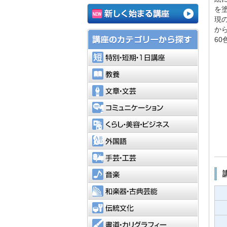
を
現
か
6
特別・短
教養
文章・文
コミュニ
くらし・
外国語
手芸・工
音楽
和楽器・
伝統文化
書道・カ