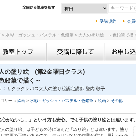
受講規約
会員
画 > 水彩・ガッシュ・パステル・色鉛筆 > 大人の塗り絵 ～色鉛筆で描
人の塗り絵 (第2金曜日クラス)
色鉛筆で描く～
師
サクラクレパス大人の塗り絵認定講師 登内 敬子
テゴリー
絵画
>
水彩・ガッシュ・パステル・色鉛筆
絵画
>
その他
絵心がないし…」という方も安心。でも子供の塗り絵とは違います
大人の塗り絵」は子どもの時に遊んだ「ぬり絵」とは違います。塗り
には線画の下絵があるので、デッサンなどの作業が省け、最初から色