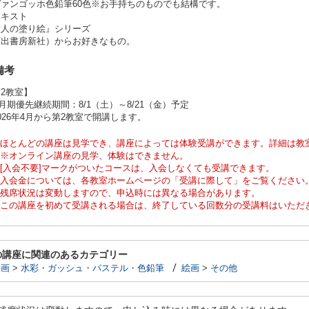
ヴァンゴッホ色鉛筆60色※お手持ちのものでも結構です。
テキスト
大人の塗り絵』シリーズ
河出書房新社）からお好きなもの。
備考
2教室】
0月期優先継続期間：8/1（土）～8/21（金）予定
026年4月から第2教室で開講します。
ほとんどの講座は見学でき、講座によっては体験受講ができます。詳細は教
※オンライン講座の見学、体験はできません。
[入会不要]マークがついたコースは、入会しなくても受講できます。
入会金については、各教室ホームページの「受講に際して」をご覧ください
残席状況は変動しますので、申込時には異なる場合があります。
この講座を初めて受講される場合は、終了している回数分の受講料はいただ
の講座に関連のあるカテゴリー
絵画
>
水彩・ガッシュ・パステル・色鉛筆
絵画
>
その他