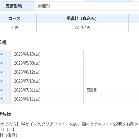
受講形態
対面型
ビデオ
コース
受講料（税込み）
クササイズ・スポーツ
会員
22,704円
舞踊
日程
×
2026/04/10(金)
メ
×
2026/05/08(金)
×
2026/06/12(金)
×
2026/07/10(金)
×
2026/07/31(金)
5週目
○
2026/09/11(金)
持ち物
初めての方】A4サイズのクリアファイルのみ。画材とテキストの説明をお聞
２回目～】
画材（推奨）