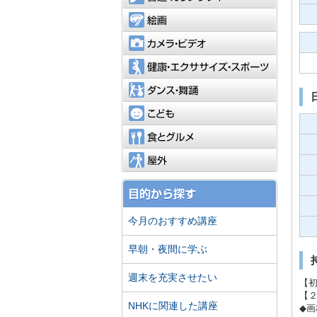
絵画
カメラ・
健康・エ
ダンス・
こども
食とグル
屋外
今月のおすすめ講座
早朝・夜間に学ぶ
週末を充実させたい
【
【
NHKに関連した講座
◆