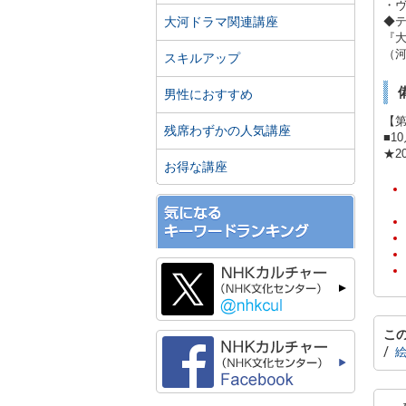
・
大河ドラマ関連講座
◆
『
（
スキルアップ
男性におすすめ
【第
残席わずかの人気講座
■1
★2
お得な講座
こ