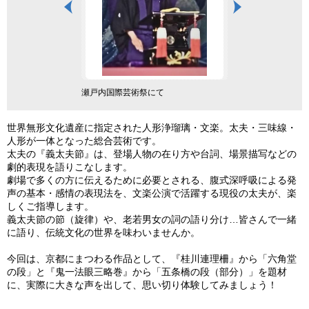
瀬戸内国際芸術祭にて
世界無形文化遺産に指定された人形浄瑠璃・文楽。太夫・三味線・
人形が一体となった総合芸術です。
太夫の『義太夫節』は、登場人物の在り方や台詞、場景描写などの
劇的表現を語りこなします。
劇場で多くの方に伝えるために必要とされる、腹式深呼吸による発
声の基本・感情の表現法を、文楽公演で活躍する現役の太夫が、楽
しくご指導します。
義太夫節の節（旋律）や、老若男女の詞の語り分け…皆さんで一緒
に語り、伝統文化の世界を味わいませんか。
今回は、京都にまつわる作品として、『桂川連理柵』から「六角堂
の段」と『鬼一法眼三略巻』から「五条橋の段（部分）」を題材
に、実際に大きな声を出して、思い切り体験してみましょう！