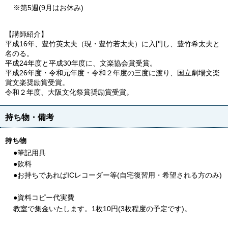
※第5週(9月はお休み)
【講師紹介】
平成16年、豊竹英太夫（現・豊竹若太夫）に入門し、豊竹希太夫と
名のる。
平成24年度と平成30年度に、文楽協会賞受賞。
平成26年度・令和元年度・令和２年度の三度に渡り、国立劇場文楽
賞文楽奨励賞受賞。
令和２年度、大阪文化祭賞奨励賞受賞。
持ち物・備考
持ち物
●筆記用具
●飲料
●お持ちであればICレコーダー等(自宅復習用・希望される方のみ)
●資料コピー代実費
教室で集金いたします。1枚10円(3枚程度の予定です)。