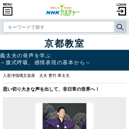
京都教室
義太夫の発声を学ぶ
～腹式呼吸、感情表現の基本から～
人形浄瑠璃文楽座 太夫 豊竹 希太夫
思い切り大きな声を出して、非日常の世界へ！