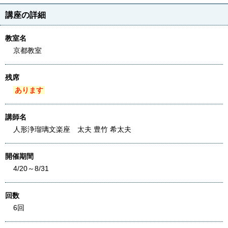
講座の詳細
教室名
京都教室
残席
あります
講師名
人形浄瑠璃文楽座 太夫 豊竹 希太夫
開催期間
4/20～8/31
回数
6回