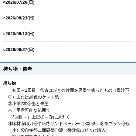
×2026/07/26(日)
○2026/08/23(日)
○2026/09/13(日)
○2026/09/27(日)
持ち物・備考
持ち物
（初回～2回目）①古はがきの片面を黒墨で塗ったもの（墨汁不
可）または黒色のケント紙
②小筆2本③墨と朱墨
※ご用意可能な範囲で
（3回目～）上記①～③に加えて
④印材⑤印刀⑥半紙⑦サンドペーパー（800番）⑧歯ブラシ⑨鏡
（小）⑩印矩⑪二面硯⑫印泥（⑩⑪⑫は順々に購入）