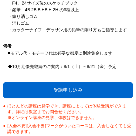
・F4、B4サイズ位のスケッチブック
・鉛筆…4B.2B.B.HB.H.2H.の6種以上
・練り消しゴム
・消しゴム
・カッターナイフ…デッサン用の鉛筆の削り方もご指導します
備考
■モデル代・モチーフ代は必要な都度に別途集金します
◆10月期優先継続のご案内：8/1（土）～8/21（金）予定
受講申し込み
ほとんどの講座は見学でき、講座によっては体験受講ができま
す。詳細は教室までお問合せください。
※オンライン講座の見学、体験はできません。
[入会不要][入会不要]マークがついたコースは、入会しなくても受
講できます。