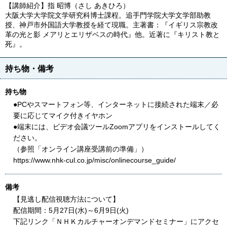
【講師紹介】指 昭博（さし あきひろ）
大阪大学大学院文学研究科博士課程。追手門学院大学文学部助教
授、神戸市外国語大学教授を経て現職。主著書：『イギリス宗教改
革の光と影 メアリとエリザベスの時代』他。近著に『キリスト教と
死』。
持ち物・備考
持ち物
●PCやスマートフォン等、インターネットに接続された端末／必
要に応じてマイク付きイヤホン
●端末には、ビデオ会議ツールZoomアプリをインストールしてく
ださい。
（参照「オンライン講座受講前の準備」）
https://www.nhk-cul.co.jp/misc/onlinecourse_guide/
備考
【見逃し配信視聴方法について】
配信期間：5月27日(水)～6月9日(火)
下記リンク「ＮＨＫカルチャーオンデマンドセミナー」にアクセ