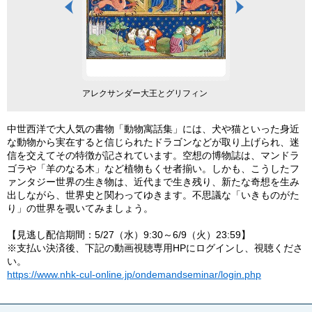
アレクサンダー大王とグリフィン
マルコ・ポーロ 『東
中世西洋で大人気の書物「動物寓話集」には、犬や猫といった身近
な動物から実在すると信じられたドラゴンなどが取り上げられ、迷
信を交えてその特徴が記されています。空想の博物誌は、マンドラ
ゴラや「羊のなる木」など植物もくせ者揃い。しかも、こうしたフ
ァンタジー世界の生き物は、近代まで生き残り、新たな奇想を生み
出しながら、世界史と関わってゆきます。不思議な「いきものがた
り」の世界を覗いてみましょう。
【見逃し配信期間：5/27（水）9:30～6/9（火）23:59】
※支払い決済後、下記の動画視聴専用HPにログインし、視聴くださ
い。
https://www.nhk-cul-online.jp/ondemandseminar/login.php