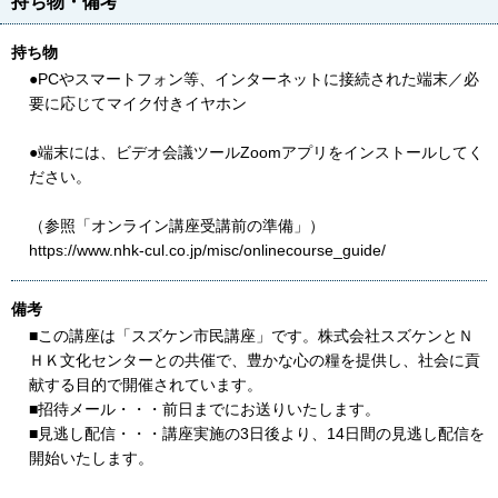
持ち物・備考
持ち物
●PCやスマートフォン等、インターネットに接続された端末／必
要に応じてマイク付きイヤホン
●端末には、ビデオ会議ツールZoomアプリをインストールしてく
ださい。
（参照「オンライン講座受講前の準備」）
https://www.nhk-cul.co.jp/misc/onlinecourse_guide/
備考
■この講座は「スズケン市民講座」です。株式会社スズケンとＮ
ＨＫ文化センターとの共催で、豊かな心の糧を提供し、社会に貢
献する目的で開催されています。
■招待メール・・・前日までにお送りいたします。
■見逃し配信・・・講座実施の3日後より、14日間の見逃し配信を
開始いたします。