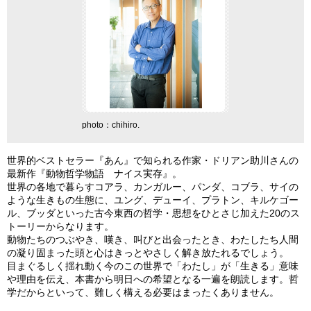
photo：chihiro.
世界的ベストセラー『あん』で知られる作家・ドリアン助川さんの
最新作『動物哲学物語 ナイス実存』。
世界の各地で暮らすコアラ、カンガルー、パンダ、コブラ、サイの
ような生きもの生態に、ユング、デューイ、プラトン、キルケゴー
ル、ブッダといった古今東西の哲学・思想をひとさじ加えた20のス
トーリーからなります。
動物たちのつぶやき、嘆き、叫びと出会ったとき、わたしたち人間
の凝り固まった頭と心はきっとやさしく解き放たれるでしょう。
目まぐるしく揺れ動く今のこの世界で「わたし」が「生きる」意味
や理由を伝え、本書から明日への希望となる一遍を朗読します。哲
学だからといって、難しく構える必要はまったくありません。