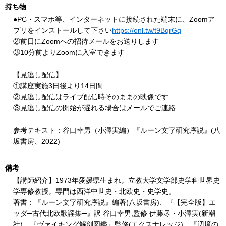
持ち物
●PC・スマホ等、インターネットに接続された端末に、Zoomア
プリをインストールして下さい
https://onl.tw/t9BqrGq
②前日にZoomへの招待メールをお送りします
③10分前よりZoomに入室できます
【見逃し配信】
①講座実施3日後より14日間
②見逃し配信はライブ配信時そのままの映像です
③見逃し配信の開始が遅れる場合はメールでご連絡
参考テキスト：谷口幸男（小澤実編）『ルーン文字研究序説』(八
坂書房、2022)
備考
【講師紹介】1973年愛媛県生まれ。立教大学文学部史学科世界史
学専修教授。専門は西洋中世史・北欧史・史学史。
著書：『ルーン文字研究序説』編著(八坂書房)、『【完全版】エ
ッダ─古代北欧歌謡集─』訳 谷口幸男,監修 伊藤尽・小澤実(新潮
社)、『ヴァイキング解剖図鑑』監修(エクスナレッジ)、『辺境の