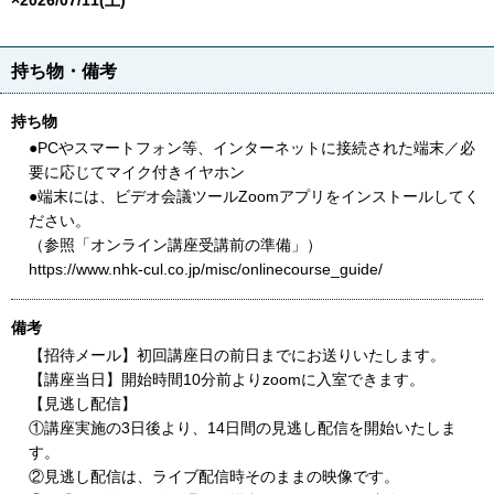
×2026/07/11(土)
持ち物・備考
持ち物
●PCやスマートフォン等、インターネットに接続された端末／必
要に応じてマイク付きイヤホン
●端末には、ビデオ会議ツールZoomアプリをインストールしてく
ださい。
（参照「オンライン講座受講前の準備」）
https://www.nhk-cul.co.jp/misc/onlinecourse_guide/
備考
【招待メール】初回講座日の前日までにお送りいたします。
【講座当日】開始時間10分前よりzoomに入室できます。
【見逃し配信】
①講座実施の3日後より、14日間の見逃し配信を開始いたしま
す。
②見逃し配信は、ライブ配信時そのままの映像です。