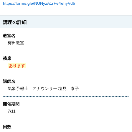
https://forms.gle/NUNyzA1rPe4ehyVd6
講座の詳細
教室名
梅田教室
残席
あります
講師名
気象予報士 アナウンサー 塩見 泰子
開催期間
7/11
回数