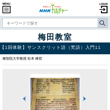
梅田教室
【1回体験】サンスクリット語（梵語）入門11
種智院大学教授 松本 峰哲