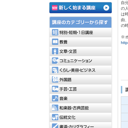
自
の
は
由
の
特別・短
※
教養
htt
文章・文
コミュニ
くらし・
外国語
手芸・工
音楽
和楽器・
伝統文化
書道・カ