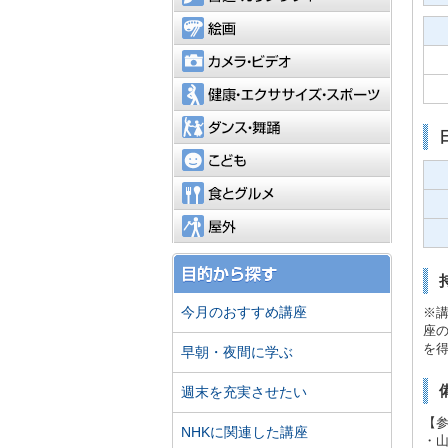
絵画
カメラ・
健康・エ
ダンス・
こども
食とグル
屋外
今月のおすすめ講座
※講
座
を
早朝・夜間に学ぶ
週末を充実させたい
【
NHKに関連した講座
・