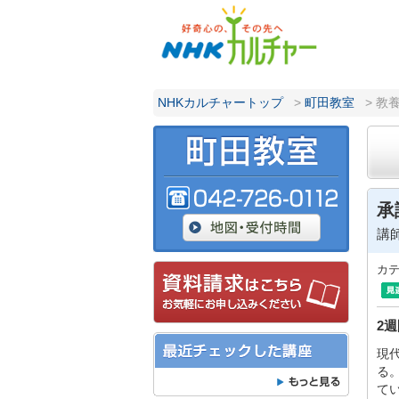
NHKカルチャートップ
>
町田教室
> 教
承
講
カ
2
現
る
て