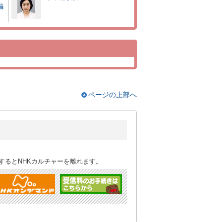
編
ページの上部へ
するとNHKカルチャーを離れます。