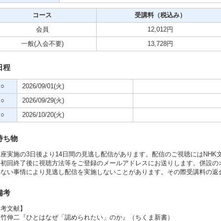
コース
受講料（税込み）
ビデオ
会員
12,012円
クササイズ・スポーツ
一般
(入会不要)
13,728円
舞踊
日程
○
2026/09/01(火)
メ
○
2026/09/29(火)
○
2026/10/20(火)
持ち物
座実施の3日後より14日間の見逃し配信があります。配信のご視聴にはNHK
の初回終了後に視聴方法等をご登録のメールアドレスにお送りします。併設の
得ない事情により見逃し配信を実施しないことがあります。その際受講料の返
備考
参考文献】
山竹伸二『ひとはなぜ「認められたい」のか』（ちくま新書）