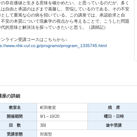
分の存在価値と生きる意味を確かめたい、と思っているのだが、多く
人は自由と承認のはざまで葛藤し、苦悩しているのである。その不安
時として重篤な心の病を招いている。この講座では、承認欲求と自
、不安の本質について現象学の視点から考えることで、こうした問題
時代的意味と解決法を探っていきたいと思う。（講師記）
期・1日講座
オンライン受講コースはこちらから↓
ps://www.nhk-cul.co.jp/programs/program_1335745.html
芸
ケーション
美容・ビジネス
芸
講座の詳細
教室名
町田教室
残 席
古典芸能
開催期間
9/1～10/20
曜日・日時
回 数
3回
途中受講
リグラフィー
受講形態
対面型