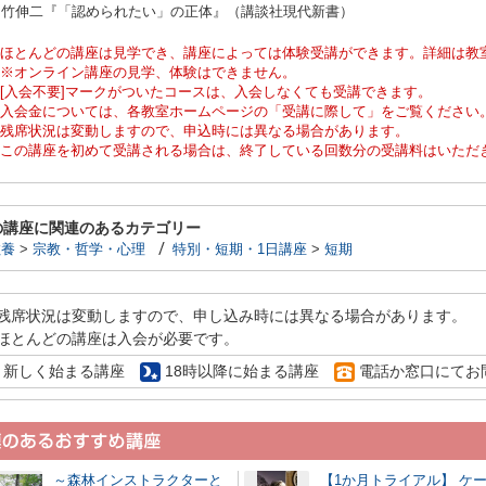
山竹伸二『「認められたい」の正体』（講談社現代新書）
ほとんどの講座は見学でき、講座によっては体験受講ができます。詳細は教
※オンライン講座の見学、体験はできません。
[入会不要]マークがついたコースは、入会しなくても受講できます。
入会金については、各教室ホームページの「受講に際して」をご覧ください
残席状況は変動しますので、申込時には異なる場合があります。
この講座を初めて受講される場合は、終了している回数分の受講料はいただ
の講座に関連のあるカテゴリー
教養
>
宗教・哲学・心理
特別・短期・1日講座
>
短期
残席状況は変動しますので、申し込み時には異なる場合があります。
ほとんどの講座は入会が必要です。
新しく始まる講座
18時以降に始まる講座
電話か窓口にてお
～森林インストラクターと
【1か月トライアル】 ケ