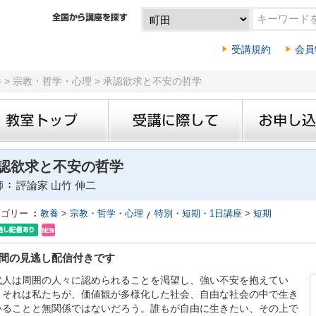
受講規約
会員
養 > 宗教・哲学・心理 > 承認欲求と不安の哲学
認欲求と不安の哲学
師
評論家 山竹 伸二
テゴリー
教養
>
宗教・哲学・心理
特別・短期・1日講座
>
短期
週間の見逃し配信付きです
代人は周囲の人々に認められることを渇望し、強い不安を抱えてい
。それは私たちが、価値観が多様化した社会、自由な社会の中で生き
いることと無関係ではないだろう。誰もが自由に生きたい、その上で