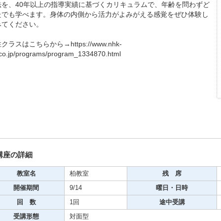
法を、40年以上の指導実績に基づくカリキュラムで、年齢を問わずど
期・1日講座
たでも学べます。身体の内側から活力がよみがえる感覚をぜひ体験し
みてください。
クラスはこちらから→https://www.nhk-
芸
.co.jp/programs/program_1334870.html
ケーション
美容・ビジネス
芸
古典芸能
講座の詳細
教室名
柏教室
残 席
リグラフィー
開催期間
9/14
曜日・日時
回 数
1回
途中受講
ビデオ
受講形態
対面型