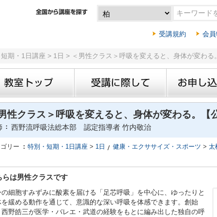
受講規約
会員
・短期・1日講座 > 1日 > ＜男性クラス＞呼吸を変えると、身体が変わ
男性クラス＞呼吸を変えると、身体が変わる。【
師
西野流呼吸法総本部 認定指導者 竹内敬治
テゴリー
特別・短期・1日講座
>
1日
健康・エクササイズ・スポーツ
>
太
ちらは男性クラスです
身の細胞すみずみに酸素を届ける「足芯呼吸」を中心に、ゆったりと
体を緩める動作を通じて、意識的な深い呼吸を体感できます。創始
・西野皓三が医学・バレエ・武道の経験をもとに編み出した独自の呼