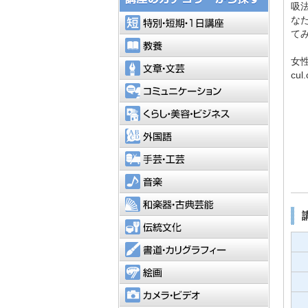
吸
特別・短
な
て
教養
女性
文章・文
cul
コミュニ
くらし・
外国語
手芸・工
音楽
和楽器・
伝統文化
書道・カ
絵画
カメラ・