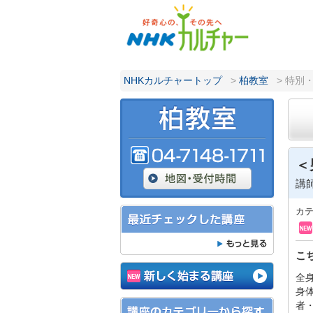
NHKカルチャートップ
>
柏教室
> 特別
＜
講
カ
こ
全
身
者