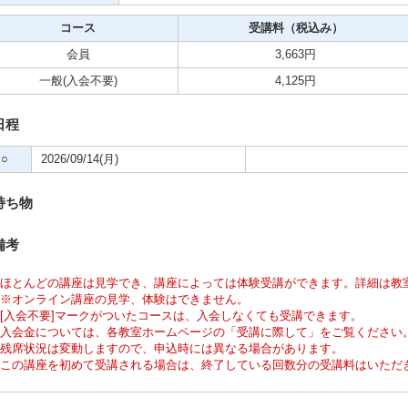
クササイズ・スポーツ
コース
受講料（税込み）
舞踊
会員
3,663円
一般
(入会不要)
4,125円
メ
日程
○
2026/09/14(月)
持ち物
備考
ほとんどの講座は見学でき、講座によっては体験受講ができます。詳細は教
※オンライン講座の見学、体験はできません。
[入会不要]マークがついたコースは、入会しなくても受講できます。
入会金については、各教室ホームページの「受講に際して」をご覧ください
残席状況は変動しますので、申込時には異なる場合があります。
この講座を初めて受講される場合は、終了している回数分の受講料はいただ