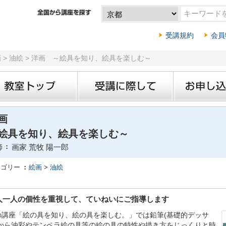
受講規約
会員
画 > 油絵 > 洋画 ～絵具を知り、絵具を楽しむ～
洋画
絵具を知り、絵具を楽しむ～
師
画家 荒牧 陽一郎
テゴリー
絵画
>
油絵
人一人の個性を重視して、ていねいにご指導します
の講座「絵の具を知り、絵の具を楽しむ。」では鉛筆(基礎的デッサ
)から油彩やテンペラ絵の具等の絵の具の特性や描き方をじっくりと時