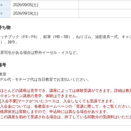
○
2026/09/05(土)
○
2026/09/19(土)
持ち物
ッチブック（F4～F6）、鉛筆（HB～5B）、ねりゴム、油彩道具一式、キャ
装）、雑巾。
風景写生がある場合は野外イーゼル・イスなど。
備考
0教室
モデル代・モチーフ代は当日教室でお支払いください。
ほとんどの講座は見学でき、講座によっては体験受講ができます。詳細は教
※オンライン講座の見学、体験はできません。
[入会不要]マークがついたコースは、入会しなくても受講できます。
入会金については、各教室ホームページの「受講に際して」をご覧ください
残席状況は変動しますので、申込時には異なる場合があります。
この講座を初めて受講される場合は、終了している回数分の受講料はいただ