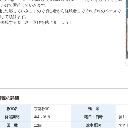
をかけて習得していきます。
期・1日講座
別に対応していきますので初心者から経験者までそれぞれのペースで
作して頂けます。
で表現する楽しさ・喜びを感じましょう！
芸
ケーション
美容・ビジネス
芸
古典芸能
講座の詳細
リグラフィー
教室名
京都教室
残 席
開催期間
4/4～9/19
曜日・日時
第1・
ビデオ
回 数
12回
途中受講
でき