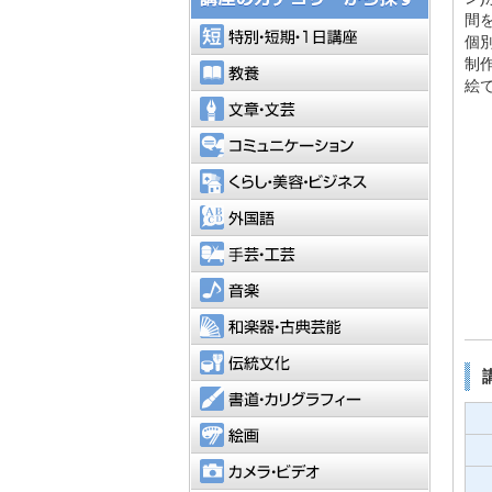
間
特別・短
個
制
教養
絵
文章・文
コミュニ
くらし・
外国語
手芸・工
音楽
和楽器・
伝統文化
書道・カ
絵画
カメラ・