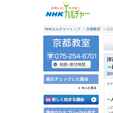
NHKカルチャートップ
>
京都教室
> 絵
～
講
カ
一
こ
ン