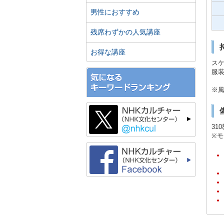
男性におすすめ
残席わずかの人気講座
お得な講座
スケ
服
※
31
※