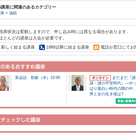
の講座に関連のあるカテゴリー
絵画
>
油絵
残席状況は変動しますので、申し込み時には異なる場合があります。
ほとんどの講座は入会が必要です。
新しく始まる講座
18時以降に始まる講座
電話か窓口にてお
英会話 初級（水）10:00
まだまだ『謎
謎・謎の平安時代』―や
ぱり面白い時代の闇の中
男と女の生き様は?