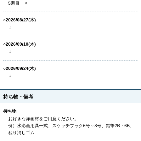
5週目 〃
○2026/08/27(木)
〃
○2026/09/10(木)
〃
○2026/09/24(木)
〃
持ち物・備考
持ち物
お好きな洋画材をご用意ください。
例）水彩画用具一式、スケッチブック6号～8号、鉛筆2B・6B、
ねり消しゴム