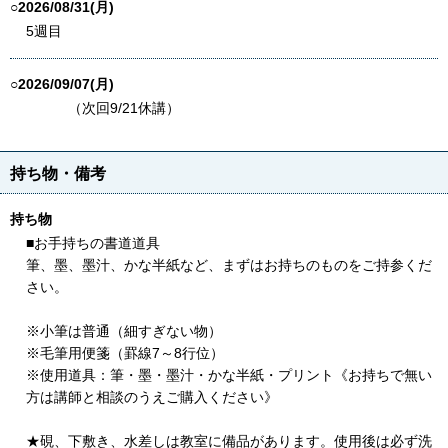
○2026/08/31(月)
5週目
○2026/09/07(月)
（次回9/21休講）
持ち物・備考
持ち物
■お手持ちの書道道具
筆、墨、墨汁、かな半紙など、まずはお持ちのものをご持参くだ
さい。
※小筆は普通（細すぎない物）
※毛筆用便箋（罫線7～8行位）
※使用道具：筆・墨・墨汁・かな半紙・プリント《お持ちで無い
方は講師と相談のうえご購入ください》
★硯、下敷き、水差しは教室に備品があります。使用後は必ず洗