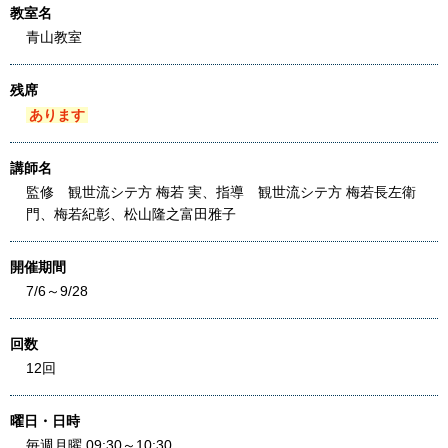
教室名
青山教室
残席
あります
講師名
監修 観世流シテ方 梅若 実、指導 観世流シテ方 梅若長左衛
門、梅若紀彰、松山隆之富田雅子
開催期間
7/6～9/28
回数
12回
曜日・日時
毎週月曜 09:30～10:30