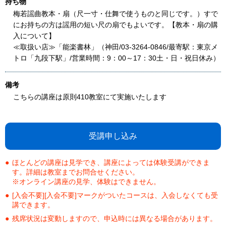
持ち物
梅若謡曲教本・扇（尺一寸・仕舞で使うものと同じです。）すで
にお持ちの方は謡用の短い尺の扇でもよいです。【教本・扇の購
入について】
≪取扱い店≫「能楽書林」（神田/03-3264-0846/最寄駅：東京メ
トロ「九段下駅」/営業時間：9：00～17：30土・日・祝日休み）
備考
こちらの講座は原則410教室にて実施いたします
受講申し込み
ほとんどの講座は見学でき、講座によっては体験受講ができま
す。詳細は教室までお問合せください。
※オンライン講座の見学、体験はできません。
[入会不要][入会不要]マークがついたコースは、入会しなくても受
講できます。
残席状況は変動しますので、申込時には異なる場合があります。