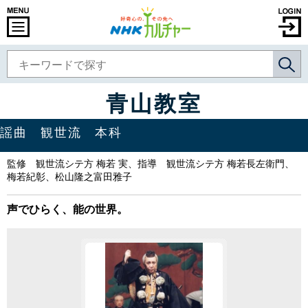
青山教室
謡曲 観世流 本科
監修 観世流シテ方 梅若 実、指導 観世流シテ方 梅若長左衛門、
梅若紀彰、松山隆之富田雅子
声でひらく、能の世界。