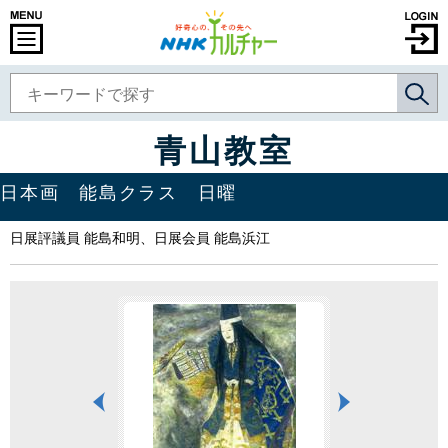
青山教室
日本画 能島クラス 日曜
日展評議員 能島和明、日展会員 能島浜江