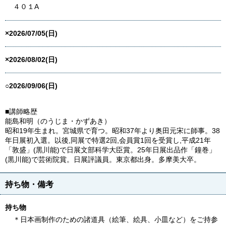
４０１A
×2026/07/05(日)
×2026/08/02(日)
○2026/09/06(日)
■講師略歴
能島和明（のうじま・かずあき）
昭和19年生まれ。宮城県で育つ。昭和37年より奥田元宋に師事。38
年日展初入選。以後,同展で特選2回,会員賞1回を受賞し,平成21年
「敦盛」(黒川能)で日展文部科学大臣賞。25年日展出品作「鐘巻」
(黒川能)で芸術院賞。日展評議員。東京都出身。多摩美大卒。
持ち物・備考
持ち物
＊日本画制作のための諸道具（絵筆、絵具、小皿など）をご持参