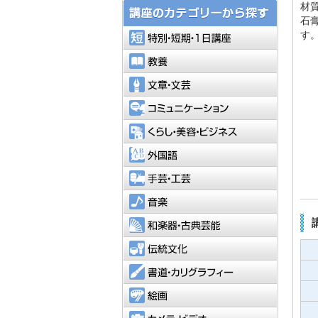
材
石
特別・短
す
教養
文章・文
コミュニ
くらし・
外国語
手芸・工
音楽
和楽器・
伝統文化
書道・カ
絵画
カメラ・