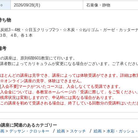
○
2026/09/28(月)
石膏像・静物
持ち物
炭紙3～4枚・☆目玉クリップ2つ・☆木炭・☆ねりゴム・ガーゼ・カッター
、３B、４B、各１本
備考
の講座は、原則6階601教室にて行います。
受講者数によってカリキュラムが変更になる場合がございます。ご了承くださ
ほとんどの講座は見学でき、講座によっては体験受講ができます。詳細は教
※オンライン講座の見学、体験はできません。
[入会不要]マークがついたコースは、入会しなくても受講できます。
入会金については、各教室ホームページの「受講に際して」をご覧ください
残席状況は変動しますので、申込時には異なる場合があります。
この講座を初めて受講される場合は、終了している回数分の受講料はいただ
の講座に関連のあるカテゴリー
絵画
>
デッサン・クロッキー
絵画
>
スケッチ
絵画
>
水彩・ガッシュ