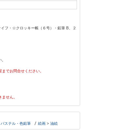
ナイフ・☆クロッキー帳（６号）・鉛筆 B、２
い。
室までお問合せください。
。
きません。
・パステル・色鉛筆
絵画
>
油絵