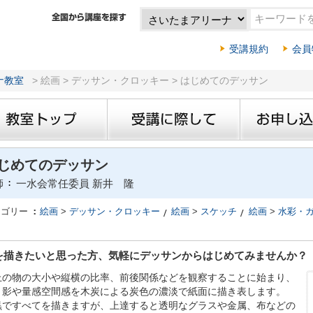
受講規約
会員
ナ教室
> 絵画 > デッサン・クロッキー > はじめてのデッサン
じめてのデッサン
師
一水会常任委員 新井 隆
テゴリー
絵画
>
デッサン・クロッキー
絵画
>
スケッチ
絵画
>
水彩・
を描きたいと思った方、気軽にデッサンからはじめてみませんか？
上の物の大小や縦横の比率、前後関係などを観察することに始まり、
と影や量感空間感を木炭による炭色の濃淡で紙面に描き表します。
黒ですべてを描きますが、上達すると透明なグラスや金属、布などの