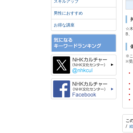
スキルアップ
男性におすすめ
お得な講座
☆木
B
※こ
※
こ