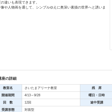
質の違いも表現できます。
膏像や人物画を通して、シンプルゆえに奥深い素描の世界へと誘いま
期・1日講座
。
芸
ケーション
美容・ビジネス
芸
古典芸能
講座の詳細
教室名
さいたまアリーナ教室
残 席
リグラフィー
開催期間
4/13～9/28
曜日・日時
回 数
12回
途中受講
受講形態
対面型
ビデオ