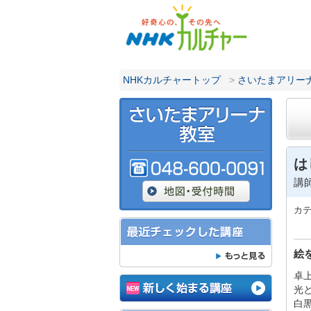
NHKカルチャートップ
>
さいたまアリー
は
講
カ
絵
卓
光
白