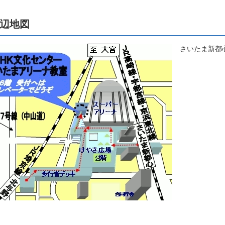
ケーション
美容・ビジネス
辺地図
さいたま新都
芸
古典芸能
リグラフィー
ビデオ
クササイズ・スポーツ
舞踊
メ