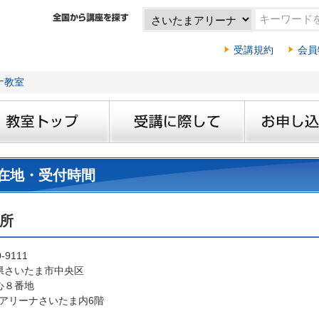
受講規約
会員
ナ教室
在地・受付時間
所
-9111
県さいたま市中央区
心８番地
Oアリーナさいたま内6階