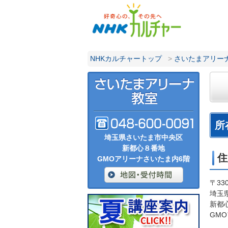
NHKカルチャートップ
>
さいたまアリー
所
埼玉県さいたま市中央区
新都心８番地
住
GMOアリーナさいたま内6階
〒330
埼玉
新都
GM