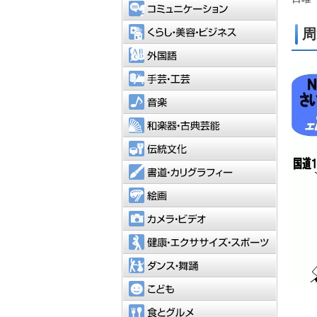
コミュニ
くらし・
周
外国語
手芸・工
音楽
和楽器・
伝統文化
書道・カ
絵画
カメラ・
健康・エ
ダンス・
こども
食とグル