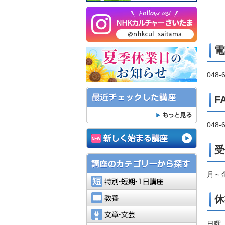
電
048-
F
048-
受
月～金
特別・短
教養
休
文章・文
日曜