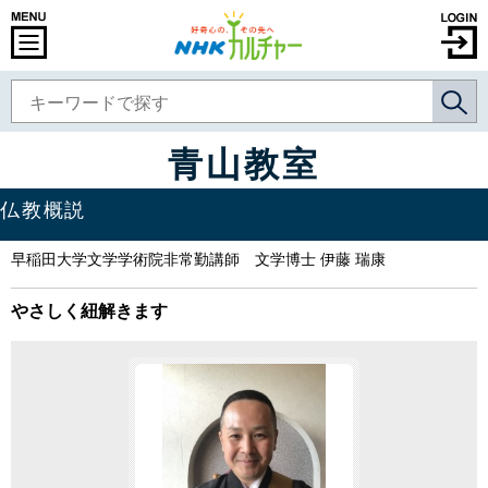
青山教室
仏教概説
早稲田大学文学学術院非常勤講師 文学博士 伊藤 瑞康
やさしく紐解きます