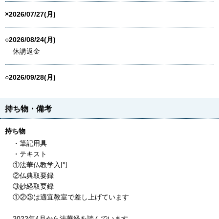
×2026/07/27(月)
○2026/08/24(月)
休講返金
○2026/09/28(月)
持ち物・備考
持ち物
・筆記用具
・テキスト
①法華仏教学入門
②仏典取要録
③妙経取要録
①②③は適宜教室で差し上げています
2022年4月から法華経を読んでいます。