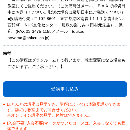
教室にてご提出ください。（ご欠席時はメール、ＦＡＸで締切日
中にお送りください。郵送の場合は締切日中にご発送ください）
■投稿送付先：〒107‐8601 東京都港区南青山1-1-1 新青山ビル
西館4F NHK文化センター「短歌の楽しみ（田村元先生）」係
宛 (FAX 03-3475-1158／メール toukou-
aoyama@nhkcul.co.jp)
備考
【この講座はグランルームⅡで行います。教室変更になる場合も
ございます。ご了承下さい。】
受講申し込み
ほとんどの講座は見学でき、講座によっては体験受講ができま
す。詳細は教室までお問合せください。
※オンライン講座の見学、体験はできません。
[入会不要][入会不要]マークがついたコースは、入会しなくても受
講できます。