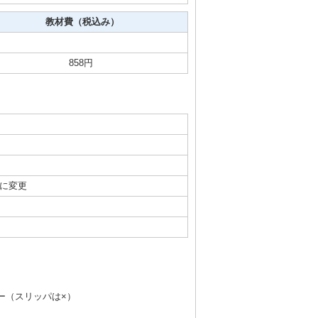
教材費（税込み）
858円
館に変更
）
ー（スリッパは×）