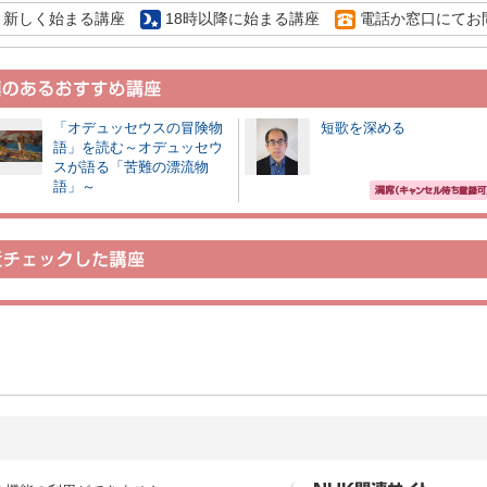
新しく始まる講座
18時以降に始まる講座
電話か窓口にてお
「オデュッセウスの冒険物
短歌を深める
語」を読む～オデュッセウ
スが語る「苦難の漂流物
語」～