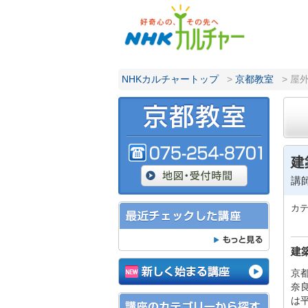
NHKカルチャートップ
>
京都教室
> 屋
建
講
カ
建
京
奈
は