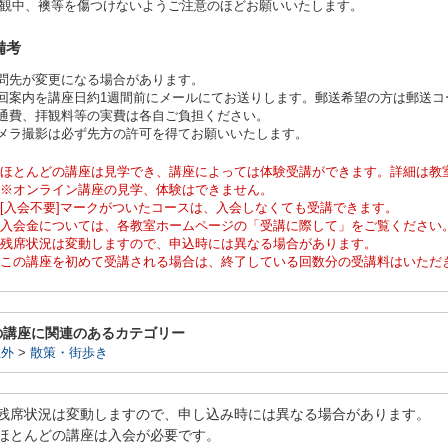
拝観中、襖等を傷つけないようご注意のほどお願いいたします。
備考
訪問先が変更になる場合があります。
各回案内を講座日約1週間前にメールにてお送りします。郵送希望の方は郵送コ
交通費、拝観料等の実費は各自ご負担ください。
カメラ撮影は必ず先方の許可を得てお願いいたします。
ほとんどの講座は見学でき、講座によっては体験受講ができます。詳細は教
※オンライン講座の見学、体験はできません。
[入会不要]マークがついたコースは、入会しなくても受講できます。
入会金については、各教室ホームページの「受講に際して」をご覧ください
残席状況は変動しますので、申込時には異なる場合があります。
この講座を初めて受講される場合は、終了している回数分の受講料はいただ
の講座に関連のあるカテゴリー
屋外
>
散策・街歩き
残席状況は変動しますので、申し込み時には異なる場合があります。
ほとんどの講座は入会が必要です。