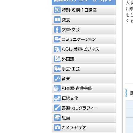
大
特別・短
四
を
教養
ぐ
文章・文
コミュニ
くらし・
外国語
手芸・工
音楽
和楽器・
伝統文化
書道・カ
絵画
カメラ・