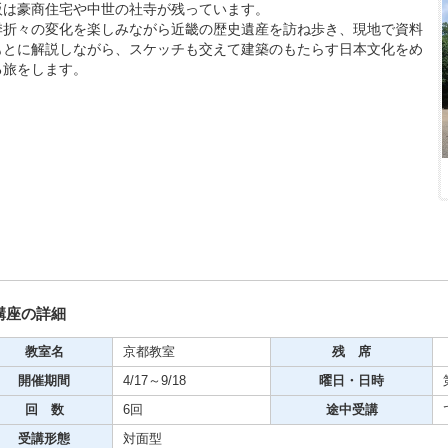
阪は豪商住宅や中世の社寺が残っています。
期・1日講座
季折々の変化を楽しみながら近畿の歴史遺産を訪ね歩き、現地で資料
もとに解説しながら、スケッチも交えて建築のもたらす日本文化をめ
る旅をします。
芸
ケーション
美容・ビジネス
芸
古典芸能
講座の詳細
教室名
京都教室
残 席
リグラフィー
開催期間
4/17～9/18
曜日・日時
回 数
6回
途中受講
ビデオ
受講形態
対面型