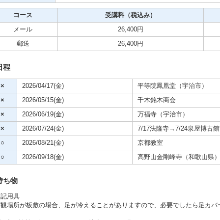
クササイズ・スポーツ
コース
受講料（税込み）
舞踊
メール
26,400円
郵送
26,400円
メ
日程
×
2026/04/17(金)
平等院鳳凰堂（宇治市）
×
2026/05/15(金)
千木銘木商会
×
2026/06/19(金)
万福寺（宇治市）
×
2026/07/24(金)
7/17法隆寺→7/24泉屋博古
○
2026/08/21(金)
京都教室
○
2026/09/18(金)
高野山金剛峰寺（和歌山県
持ち物
筆記用具
拝観場所が板敷の場合、足が冷えることがありますので、必要でしたら足カバ