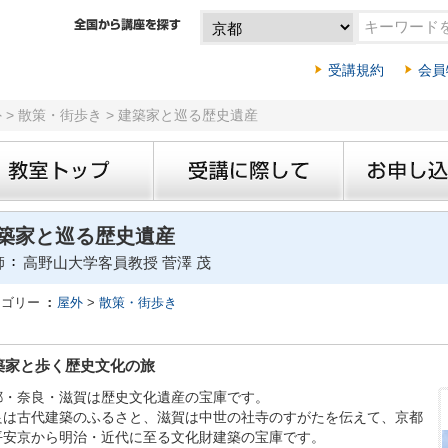
受講規約
会員
外 > 散策・街歩き > 建築家と巡る歴史遺産
築家と巡る歴史遺産
師
高野山大学客員教授 菅澤 茂
テゴリー
屋外
>
散策・街歩き
築家と歩く歴史文化の旅
都・奈良・滋賀は歴史文化遺産の宝庫です。
良は古代建築のふるさと、滋賀は中世の社寺のすがたを伝えて、京都
平安京から明治・近代に至る文化財建築の宝庫です。