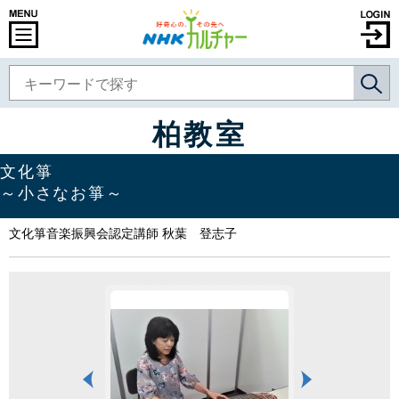
柏教室
文化箏
～小さなお箏～
文化箏音楽振興会認定講師 秋葉 登志子