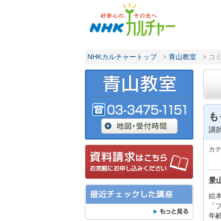
NHKカルチャートップ
>
青山教室
> コ
も
講
カ
景
絵
「
年