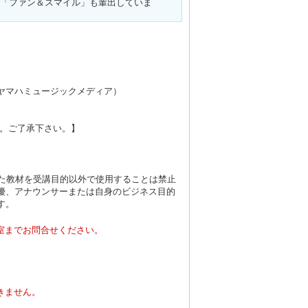
「ファン＆スマイル」も輩出していま
ヤマハミュージックメディア）
す。ご了承下さい。】
した教材を受講目的以外で使用することは禁止
優、アナウンサーまたは自身のビジネス目的
す。
室までお問合せください。
。
きません。