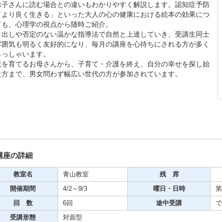
お子さんに読む場合との違いもわかりやすく解説します。認知症予防
「より良く生きる」といった大人の心の健康における絵本の効果につ
ても、心理学の視点から随時ご紹介。
メ出しや否定のない温かな指導法で自然と上達していき、受講生同士
雰囲気も明るく友好的になり、毎月の講座を心待ちにされる方が多く
期・1日講座
らっしゃいます。
児を育てるお母さんから、子育て・介護を終え、自分の幸せを探し始
た方まで、男女問わず幅広い世代の方が参加されています。
芸
ケーション
美容・ビジネス
芸
講座の詳細
教室名
青山教室
残 席
古典芸能
開催期間
4/2～9/3
曜日・日時
第
回 数
6回
途中受講
で
リグラフィー
受講形態
対面型