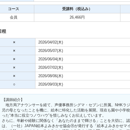
コース
受講料（税込み）
ビデオ
会員
26,466円
クササイズ・スポーツ
日程
舞踊
×
2026/04/02(木)
×
2026/05/07(木)
メ
×
2026/06/04(木)
×
2026/07/02(木)
×
2026/08/06(木)
○
2026/09/03(木)
【講師紹介】
地方局アナウンサーを経て、声優事務所シグマ・セブンに所属。NHKラ
児の母となったことを機に、絵本に特化した活動を展開。現在も園や小学校
った“本当に役立つノウハウ”を惜しみなくお伝えしています。
さらに、年齢や経験に関係なく「あなたのままで輝ける」ことを大切に、認
は、（一社）JAPAN絵本よみきかせ協会Ⓡが発行する「絵本よみきかせマ