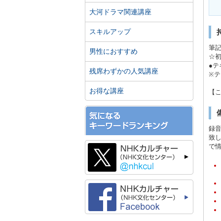
大河ドラマ関連講座
スキルアップ
筆
男性におすすめ
☆
●
残席わずかの人気講座
※
お得な講座
【
録
致
で