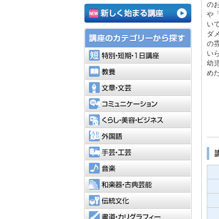
の
や
い
ダ
の
特別・短
い
幼
教養
め
文章・文
コミュニ
くらし・
外国語
手芸・工
音楽
和楽器・
伝統文化
書道・カ