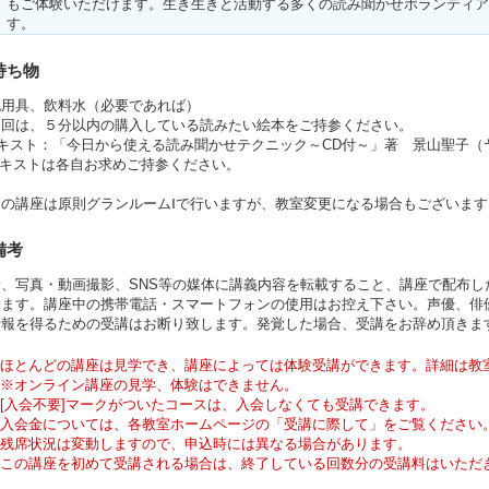
もご体験いただけます。生き生きと活動する多くの読み聞かせボランティア
す。
持ち物
記用具、飲料水（必要であれば）
初回は、５分以内の購入している読みたい絵本をご持参ください。
テキスト：「今日から使える読み聞かせテクニック～CD付～」著 景山聖子（
テキストは各自お求めご持参ください。
この講座は原則グランルームⅠで行いますが、教室変更になる場合もございま
備考
音、写真・動画撮影、SNS等の媒体に講義内容を転載すること、講座で配布
します。講座中の携帯電話・スマートフォンの使用はお控え下さい。声優、俳
情報を得るための受講はお断り致します。発覚した場合、受講をお辞め頂きま
ほとんどの講座は見学でき、講座によっては体験受講ができます。詳細は教
※オンライン講座の見学、体験はできません。
[入会不要]マークがついたコースは、入会しなくても受講できます。
入会金については、各教室ホームページの「受講に際して」をご覧ください
残席状況は変動しますので、申込時には異なる場合があります。
この講座を初めて受講される場合は、終了している回数分の受講料はいただ