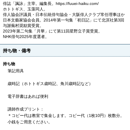
俳誌「諷詠」主宰。編集長。https://fuuei-haiku.com/
ホトトギス、玉藻同人。
俳人協会評議員・日本伝統俳句協会・大阪俳人クラブ常任理事ほか
日本文藝家協会会員。2014年第一句集「初日記」にて北溟社第3回
与謝蕪村奨励賞受賞。
2023年第二句集「月華」にて第11回星野立子賞受賞。
NHK俳句2025年度選者。
持ち物・備考
持ち物
筆記用具
歳時記（ホトトギス歳時記、角川歳時記など）
電子辞書はあれば便利
講師作成プリント：
＊コピー代は教室で集金します。コピー代（1枚10円）枚数分。
小銭をご用意ください。