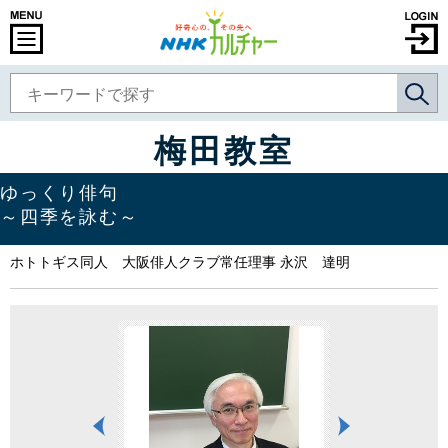
梅田教室
ゆっくり俳句
～四季を詠む～
ホトトギス同人 大阪俳人クラブ常任理事 永沢 達明