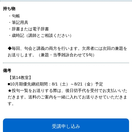
持ち物
・句帳
・筆記用具
・辞書または電子辞書
・歳時記（講師とご相談ください）
◆毎回、句会と講義の両方を行います。欠席者には次回の兼題を
お送りします。（兼題・当季雑詠合わせて5句）
備考
【第14教室】
■10月期優先継続期間：8/1（土）～8/21（金）予定
★投句一覧をお送りする際は、後日切手代を受付でお支払いいた
だきます。送料のご案内を一緒に入れてお送りさせていただきま
す。
受講申し込み