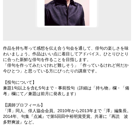
滅』ふらんす
作品を持ち寄って感想を伝え合う句会を通して、俳句の楽しさを味
わいましょう。作品はいい点に着目してアドバイス。ひとりひとり
に合った新鮮な俳句を作ることを目指します。
「俳句を作ってみたいけれど難しそう」「作っているけれど何だか
今ひとつ」と思っている方にぴったりの講座です。
【投句について】
兼題1句以上を含む5句まで・事前投句（詳細は「持ち物」欄・「備
考」欄にて／兼題は前月に発表します）
【講師プロフィール】
「澤」同人、俳人協会会員。2010年から2013年まで「澤」編集長。
2014年、句集『点滅』で第5回田中裕明賞受賞。共著に『再読 波
多野爽波』など。