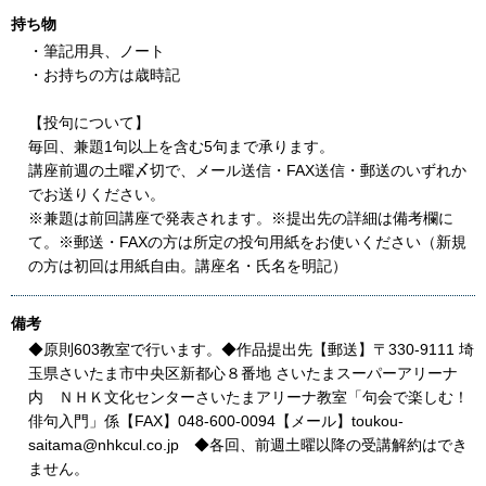
持ち物
・筆記用具、ノート
・お持ちの方は歳時記
【投句について】
毎回、兼題1句以上を含む5句まで承ります。
講座前週の土曜〆切で、メール送信・FAX送信・郵送のいずれか
でお送りください。
※兼題は前回講座で発表されます。※提出先の詳細は備考欄に
て。※郵送・FAXの方は所定の投句用紙をお使いください（新規
の方は初回は用紙自由。講座名・氏名を明記）
備考
◆原則603教室で行います。◆作品提出先【郵送】〒330-9111 埼
玉県さいたま市中央区新都心８番地 さいたまスーパーアリーナ
内 ＮＨＫ文化センターさいたまアリーナ教室「句会で楽しむ！
俳句入門」係【FAX】048-600-0094【メール】toukou-
saitama@nhkcul.co.jp ◆各回、前週土曜以降の受講解約はでき
ません。