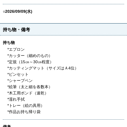
○2026/09/09(水)
持ち物・備考
持ち物
*エプロン
*カッター（細めのもの）
*定規（15㎝～30㎝程度）
*カッティングマット（サイズはＡ4位）
*ピンセット
*シャープペン
*絵筆（太と細を各数本）
*木工用ボンド（速乾）
*濡れ手拭
*トレー（絵の具用）
*作品お持ち帰り袋
備考