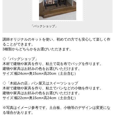
スイーツショップ
「バックショップ」
「木組みの店」パン
講師オリジナルのキットを使い、初めての方でも安心して楽しく作
ることができます。
3種類からどちらかをお選びいただきます。
◇「バッグショップ」
木材で建物や家具を作り、粘土で花を布でバッグを作ります。
建物や家具はお好みの色をお選びいただけます。
サイズ:幅24cm×奥15cm×高20cm（土台含む）
◇「木組みの店」パン屋又はスイーツショップ
木材で建物や家具を作り、粘土でパンなどの小物を作ります。
建物や家具はお好みの色をお選びいただけます。
サイズ:幅22cm×奥15cm×高24cm（土台含む）
※写真はイメージ参考です。土台板、小物等のデザインは変更にな
る場合があります。