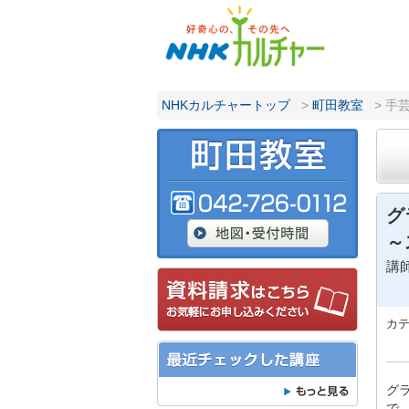
NHKカルチャートップ
>
町田教室
> 手
グ
～
講
カ
グ
で