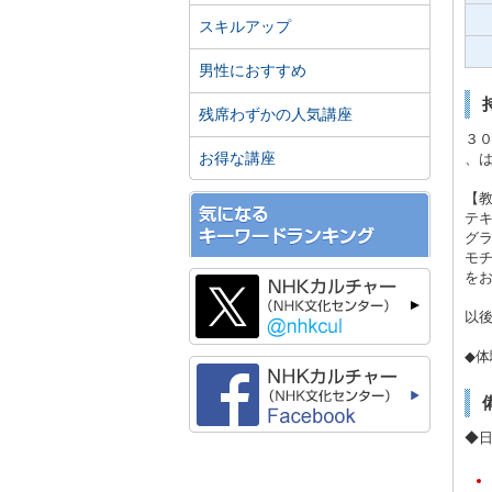
スキルアップ
男性におすすめ
残席わずかの人気講座
３０
お得な講座
、
【教
テキ
グラ
モチ
を
以後
◆体
◆