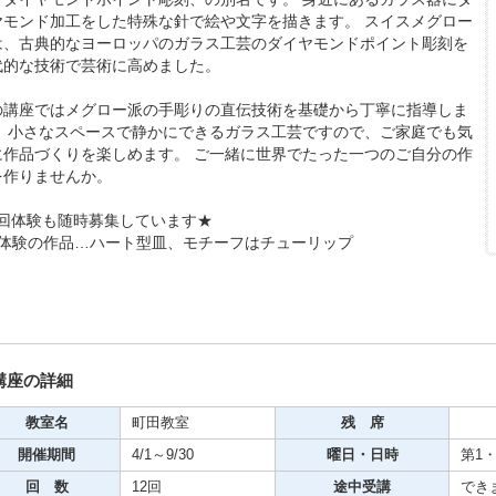
ヤモンド加工をした特殊な針で絵や文字を描きます。 スイスメグロー
は、古典的なヨーロッパのガラス工芸のダイヤモンドポイント彫刻を
代的な技術で芸術に高めました。
の講座ではメグロー派の手彫りの直伝技術を基礎から丁寧に指導しま
期・1日講座
。 小さなスペースで静かにできるガラス工芸ですので、ご家庭でも気
に作品づくりを楽しめます。 ご一緒に世界でたった一つのご自分の作
を作りませんか。
芸
1回体験も随時募集しています★
ケーション
回体験の作品…ハート型皿、モチーフはチューリップ
美容・ビジネス
芸
講座の詳細
古典芸能
教室名
町田教室
残 席
開催期間
4/1～9/30
曜日・日時
第1・
リグラフィー
回 数
12回
途中受講
でき