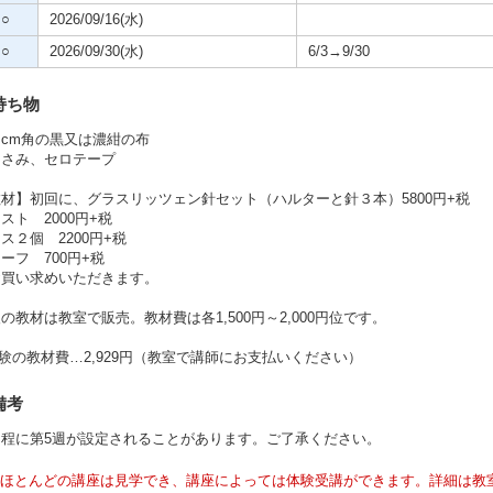
○
2026/09/16(水)
○
2026/09/30(水)
6/3→9/30
持ち物
cm角の黒又は濃紺の布
はさみ、セロテープ
材】初回に、グラスリッツェン針セット（ハルターと針３本）5800円+税
スト 2000円+税
ス２個 2200円+税
ーフ 700円+税
お買い求めいただきます。
の教材は教室で販売。教材費は各1,500円～2,000円位です。
験の教材費…2,929円（教室で講師にお支払いください）
備考
日程に第5週が設定されることがあります。ご了承ください。
ほとんどの講座は見学でき、講座によっては体験受講ができます。詳細は教