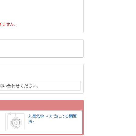
。
きません。
問い合わせください。
九星気学 ～方位による開運
法～