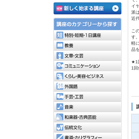
イ
派
近
こ
特別・短
す
軽
教養
品
文章・文
★
コミュニ
1
くらし・
外国語
手芸・工
音楽
和楽器・
伝統文化
書道・カ