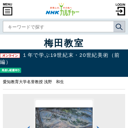
梅田教室
１年で学ぶ19世紀末・20世紀美術（前
編）
愛知教育大学名誉教授 浅野 和生