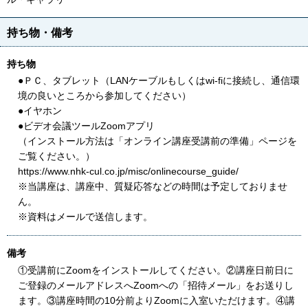
持ち物・備考
持ち物
●ＰＣ、タブレット（LANケーブルもしくはwi-fiに接続し、通信環
境の良いところから参加してください）
●イヤホン
●ビデオ会議ツールZoomアプリ
（インストール方法は「オンライン講座受講前の準備」ページを
ご覧ください。）
https://www.nhk-cul.co.jp/misc/onlinecourse_guide/
※当講座は、講座中、質疑応答などの時間は予定しておりませ
ん。
※資料はメールで送信します。
備考
①受講前にZoomをインストールしてください。②講座日前日に
ご登録のメールアドレスへZoomへの「招待メール」をお送りし
ます。③講座時間の10分前よりZoomに入室いただけます。④講