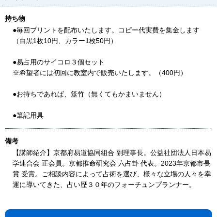
持ち物
●毎回プリントを配布いたします。コピー代実費を集金します
（白黒1枚10円、カラー1枚50円）
●易占用のサイコロ３個セット
※希望者には初回に教室内で販売いたします。（400円）
●お持ちであれば、筮竹（無くてもかまいません）
●筆記用具
備考
【講師紹介】京都府易道協同組合 副理事長。公益社団法人日本易
学連合会 正会員。京都推命研究会 六占卦 代表。2023年京都市長
賞 受賞。ご相談内容によって占術を選び、様々な立場の人々を幸
運に導いてきた、占い歴３０年のフォーチュンプランナー。