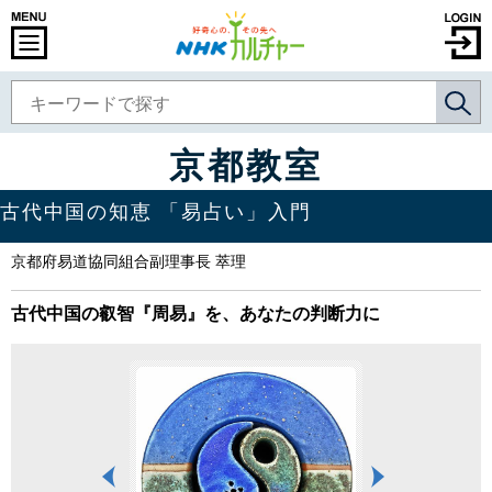
京都教室
古代中国の知恵 「易占い」入門
京都府易道協同組合副理事長 萃理
古代中国の叡智『周易』を、あなたの判断力に