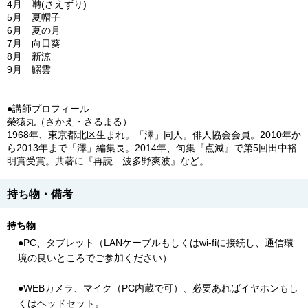
4月 囀(さえずり)
5月 夏帽子
6月 夏の月
7月 向日葵
8月 新涼
9月 鰯雲
●講師プロフィール
榮猿丸（さかえ・さるまる）
1968年、東京都北区生まれ。「澤」同人。俳人協会会員。2010年か
ら2013年まで「澤」編集長。2014年、句集『点滅』で第5回田中裕
明賞受賞。共著に『再読 波多野爽波』など。
持ち物・備考
持ち物
●PC、タブレット（LANケーブルもしくはwi-fiに接続し、通信環
境の良いところでご参加ください）
●WEBカメラ、マイク（PC内蔵で可）、必要あればイヤホンもし
くはヘッドセット。