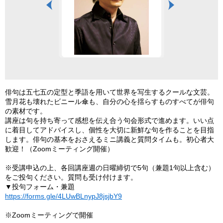
滅』ふらんす堂
俳句は五七五の定型と季語を用いて世界を写生するクールな文芸。
雪月花も壊れたビニール傘も、自分の心を揺らすものすべてが俳句
の素材です。
講座は句を持ち寄って感想を伝え合う句会形式で進めます。いい点
に着目してアドバイスし、個性を大切に新鮮な句を作ることを目指
します。俳句の基本をおさえるミニ講義と質問タイムも。初心者大
歓迎！（Zoomミーティング開催）
※受講申込の上、各回講座週の日曜締切で5句（兼題1句以上含む）
をご投句ください。質問も受け付けます。
▼投句フォーム・兼題
https://forms.gle/4LUwBLnypJ8jsjbY9
※Zoomミーティングで開催