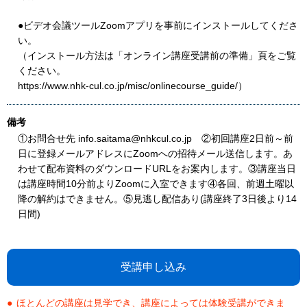
●ビデオ会議ツールZoomアプリを事前にインストールしてくださ
い。
（インストール方法は「オンライン講座受講前の準備」頁をご覧
ください。
https://www.nhk-cul.co.jp/misc/onlinecourse_guide/）
備考
①お問合せ先 info.saitama@nhkcul.co.jp ②初回講座2日前～前
日に登録メールアドレスにZoomへの招待メール送信します。あ
わせて配布資料のダウンロードURLをお案内します。③講座当日
は講座時間10分前よりZoomに入室できます④各回、前週土曜以
降の解約はできません。⑤見逃し配信あり(講座終了3日後より14
日間)
受講申し込み
ほとんどの講座は見学でき、講座によっては体験受講ができま