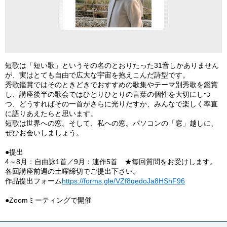
短歌は「短い歌」というその名のとおりたった31音しかありません
が、実はとても自由で広大な宇宙を抱えこんだ詩型です。
秀歌鑑賞ではそのときどきでおすすめの歌集やテーマ別秀歌を鑑賞
し、講座後半の歌会ではひとりひとりの言葉の個性を大切にしつ
つ、どうすればその一首がさらに光りだすか、みんなで楽しく率直
に語りあえたらと思います。
短歌は世界への窓。そして、私への窓。パソコンの「窓」越しに、
ぜひお会いしましょう。
●提出
4～8月：自由詠1首／9月：連作5首 ★毎回質問をお受けします。
各回講座前週の土曜締切でご提出下さい。
作品提出フォーム
https://forms.gle/VZf8qedoJa8HShF96
●Zoomミーティングで開催