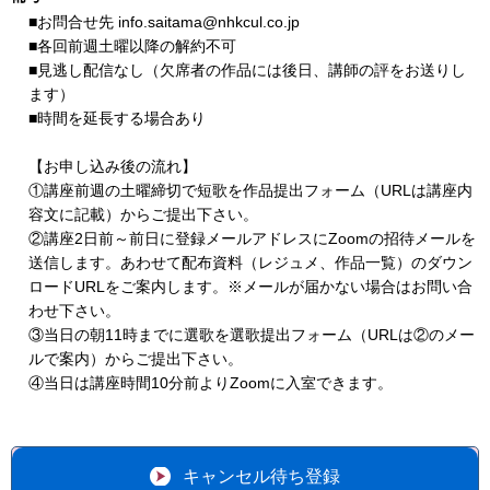
■お問合せ先 info.saitama@nhkcul.co.jp
■各回前週土曜以降の解約不可
■見逃し配信なし（欠席者の作品には後日、講師の評をお送りし
ます）
■時間を延長する場合あり
【お申し込み後の流れ】
①講座前週の土曜締切で短歌を作品提出フォーム（URLは講座内
容文に記載）からご提出下さい。
②講座2日前～前日に登録メールアドレスにZoomの招待メールを
送信します。あわせて配布資料（レジュメ、作品一覧）のダウン
ロードURLをご案内します。※メールが届かない場合はお問い合
わせ下さい。
③当日の朝11時までに選歌を選歌提出フォーム（URLは②のメー
ルで案内）からご提出下さい。
④当日は講座時間10分前よりZoomに入室できます。
キャンセル待ち登録