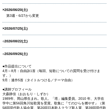
×2026/06/20(土)
第3週・6/27から変更
×2026/07/25(土)
○2026/08/22(土)
○2026/09/26(土)
●作品提出について
4月～8月：自由詠1首（毎回、短歌についての質問を受け付けま
す。）
9月：連作5首（タイトルつける／テーマ自由）
●講師プロフィール
大森静佳（おおもり・しずか）
1989年、岡山県生まれ。歌人。「塔」編集委員。2010 年、大学在
学中に第56回角川短歌賞を受賞。歌集に『てのひらを燃やす』（第
58回現代歌人協会賞、第20回日本歌人クラブ新人賞、第39回現代歌