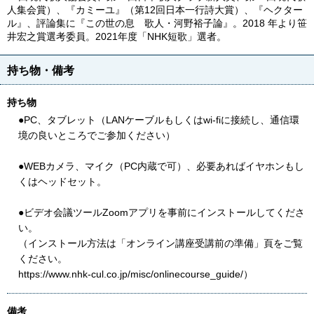
人集会賞）、『カミーユ』（第12回日本一行詩大賞）、『ヘクター
ル』、評論集に『この世の息 歌人・河野裕子論』。2018 年より笹
井宏之賞選考委員。2021年度「NHK短歌」選者。
持ち物・備考
持ち物
●PC、タブレット（LANケーブルもしくはwi-fiに接続し、通信環
境の良いところでご参加ください）
●WEBカメラ、マイク（PC内蔵で可）、必要あればイヤホンもし
くはヘッドセット。
●ビデオ会議ツールZoomアプリを事前にインストールしてくださ
い。
（インストール方法は「オンライン講座受講前の準備」頁をご覧
ください。
https://www.nhk-cul.co.jp/misc/onlinecourse_guide/）
備考