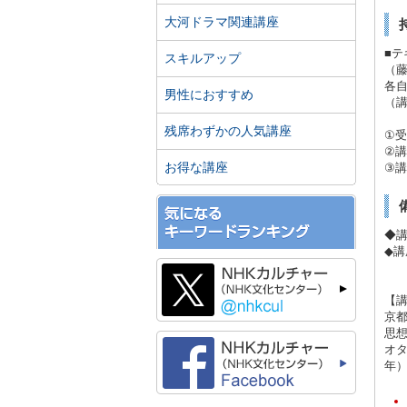
大河ドラマ関連講座
■テ
スキルアップ
（
各
男性におすすめ
（
残席わずかの人気講座
①
②
お得な講座
③講
◆
◆
【
京
思想
オタ
年