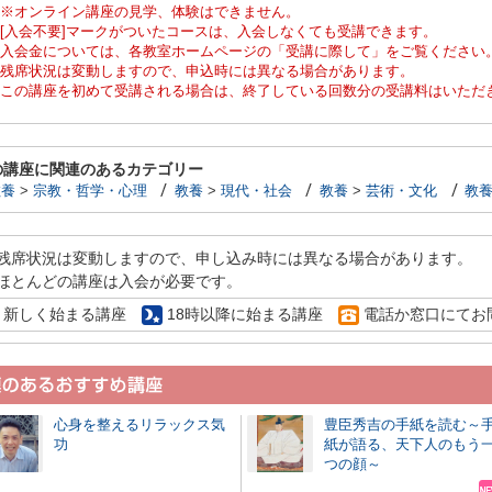
※オンライン講座の見学、体験はできません。
[入会不要]マークがついたコースは、入会しなくても受講できます。
入会金については、各教室ホームページの「受講に際して」をご覧ください
残席状況は変動しますので、申込時には異なる場合があります。
この講座を初めて受講される場合は、終了している回数分の受講料はいただ
の講座に関連のあるカテゴリー
教養
>
宗教・哲学・心理
教養
>
現代・社会
教養
>
芸術・文化
教
残席状況は変動しますので、申し込み時には異なる場合があります。
ほとんどの講座は入会が必要です。
新しく始まる講座
18時以降に始まる講座
電話か窓口にてお
心身を整えるリラックス気
豊臣秀吉の手紙を読む～
功
紙が語る、天下人のもう
つの顔～