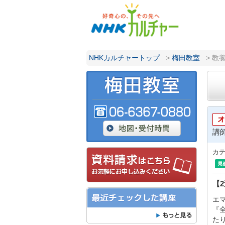
NHKカルチャートップ
>
梅田教室
> 教
講
カ
【
エ
『
た