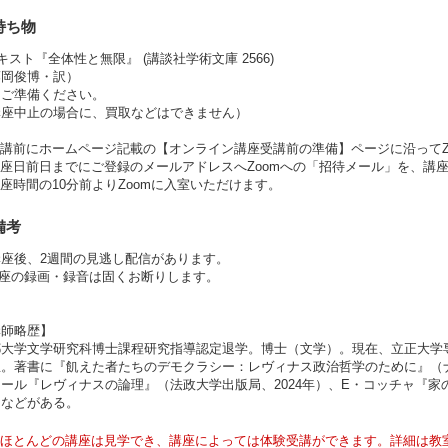
持ち物
キスト『全体性と無限』 (講談社学術文庫 2566)
藤岡俊博・訳）
自ご準備ください。
講座中止の場合に、買取などはできません）
受講前にホームページ記載の【オンライン講座受講前の準備】ページに沿ってZ
講座日前日までにご登録のメールアドレスへZoomへの「招待メール」を、講
座時間の10分前よりZoomに入室いただけます。
備考
講座後、2週間の見逃し配信があります。
講座の録画・録音は固くお断りします。
講師略歴】
都大学文学研究科博士課程研究指導認定退学。博士（文学）。現在、立正大学
。著書に『飢えた者たちのデモクラシー：レヴィナス政治哲学のために』（ナカ
ール『レヴィナスの論理』（法政大学出版局、2024年）、E・コッチャ『家の
）などがある。
ほとんどの講座は見学でき、講座によっては体験受講ができます。詳細は教