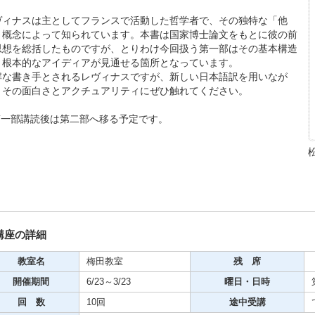
ヴィナスは主としてフランスで活動した哲学者で、その独特な「他
」概念によって知られています。本書は国家博士論文をもとに彼の前
思想を総括したものですが、とりわけ今回扱う第一部はその基本構造
、根本的なアイディアが見通せる箇所となっています。
期・1日講座
解な書き手とされるレヴィナスですが、新しい日本語訳を用いなが
、その面白さとアクチュアリティにぜひ触れてください。
第一部講読後は第二部へ移る予定です。
芸
ケーション
美容・ビジネス
芸
講座の詳細
古典芸能
教室名
梅田教室
残 席
開催期間
6/23～3/23
曜日・日時
回 数
10回
途中受講
リグラフィー