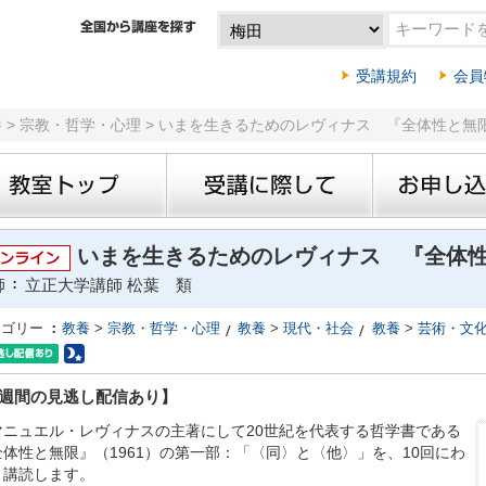
受講規約
会員
養 > 宗教・哲学・心理 > いまを生きるためのレヴィナス 『全体性と
いまを生きるためのレヴィナス 『全体性
師
立正大学講師 松葉 類
テゴリー
教養
>
宗教・哲学・心理
教養
>
現代・社会
教養
>
芸術・文
2週間の見逃し配信あり】
マニュエル・レヴィナスの主著にして20世紀を代表する哲学書である
全体性と無限』（1961）の第一部：「〈同〉と〈他〉」を、10回にわ
り講読します。