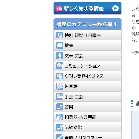
レ
者
期
や
特別・短
難
ら
教養
※
文章・文
コミュニ
くらし・
外国語
手芸・工
音楽
和楽器・
伝統文化
書道・カ