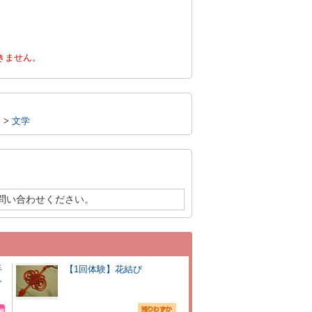
。
きません。
養
>
文学
問い合わせください。
手
【1回体験】花結び
一