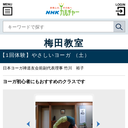
梅田教室
【1回体験】やさしいヨーガ （土）
日本ヨーガ禅道友会前副代表理事 竹川 裕子
ヨーガ初心者にもおすすめのクラスです