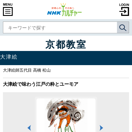
京都教室
大津絵
大津絵師五代目 高橋 松山
大津絵で味わう江戸の粋とユーモア