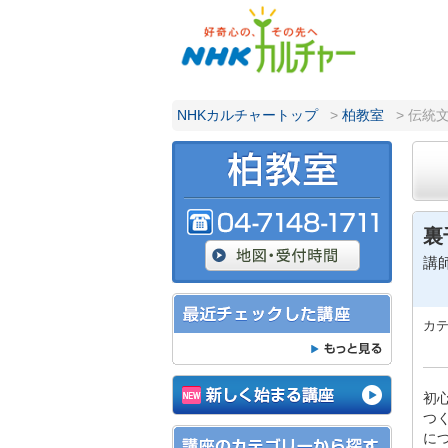
NHKカルチャートップ
>
柏教室
> 伝統文
裏
講
カ
初
つ
に