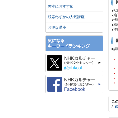
男性におすすめ
●袱
●扇
残席わずかの人気講座
●懐
●
お得な講座
●
■
こ