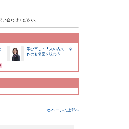
問い合わせください。
後
学び直し・大人の古文 ―名
作の名場面を味わう―
ページの上部へ