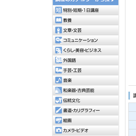
特別・短
教養
文章・文
コミュニ
くらし・
外国語
手芸・工
音楽
和楽器・
伝統文化
書道・カ
絵画
カメラ・