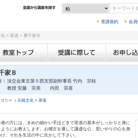
受講規約
会員
化 > 茶道 > 裏千家Ｂ
千家Ｂ
師
淡交会東京第５西支部副幹事長 竹内 宗桂
教授 安藤 宗美 内田 宗喜
テゴリー
伝統文化
>
茶道
心者の方には、きめの細かい手ほどきで茶道の基本がしっかりと身に
くようにお教えします。お稽古を通して謙虚な心、思いやりの心を身
つけ、それを生活の中に生かして下さい。