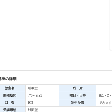
期・1日講座
芸
ケーション
美容・ビジネス
芸
古典芸能
講座の詳細
教室名
柏教室
残 席
リグラフィー
開催期間
7/6～9/21
曜日・日時
第1・2・3
回 数
9回
途中受講
できます
ビデオ
受講形態
対面型