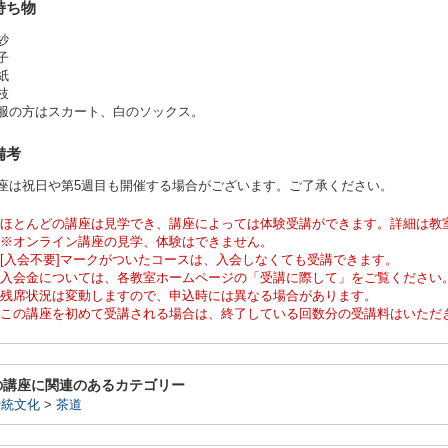
持ち物
紗
子
紙
楊枝
洋服の方はスカート、白のソックス。
備考
講座は祝日や第5週目も開催する場合がございます。ご了承ください。
ほとんどの講座は見学でき、講座によっては体験受講ができます。詳細は教
※オンライン講座の見学、体験はできません。
[入会不要]マークがついたコースは、入会しなくても受講できます。
入会金については、各教室ホームページの「受講に際して」をご覧ください
残席状況は変動しますので、申込時には異なる場合があります。
この講座を初めて受講される場合は、終了している回数分の受講料はいただ
の講座に関連のあるカテゴリー
伝統文化
>
茶道