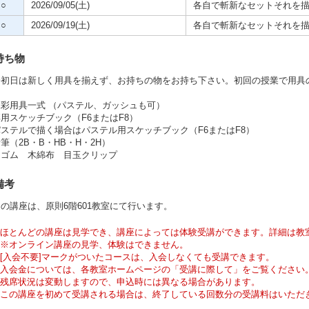
○
2026/09/05(土)
各自で斬新なセットそれを
○
2026/09/19(土)
各自で斬新なセットそれを
持ち物
会初日は新しく用具を揃えず、お持ちの物をお持ち下さい。初回の授業で用具
水彩用具一式 （パステル、ガッシュも可）
用スケッチブック（F6またはF8）
ステルで描く場合はパステル用スケッチブック（F6またはF8）
筆（2B・B・HB・H・2H）
リゴム 木綿布 目玉クリップ
備考
の講座は、原則6階601教室にて行います。
ほとんどの講座は見学でき、講座によっては体験受講ができます。詳細は教
※オンライン講座の見学、体験はできません。
[入会不要]マークがついたコースは、入会しなくても受講できます。
入会金については、各教室ホームページの「受講に際して」をご覧ください
残席状況は変動しますので、申込時には異なる場合があります。
この講座を初めて受講される場合は、終了している回数分の受講料はいただ