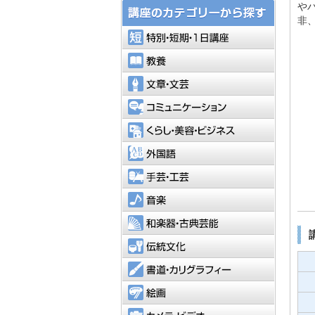
や
非
特別・短
教養
文章・文
コミュニ
くらし・
外国語
手芸・工
音楽
和楽器・
伝統文化
書道・カ
絵画
カメラ・