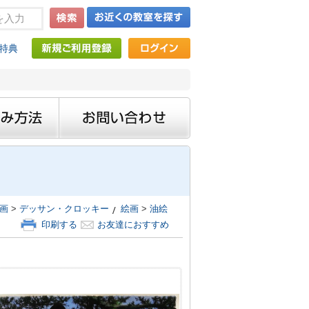
特典
画
>
デッサン・クロッキー
絵画
>
油絵
印刷する
お友達におすすめ