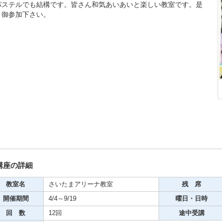
パステルでも結構です。皆さん和気あいあいと楽しい教室です。是
、御参加下さい。
期・1日講座
芸
ケーション
美容・ビジネス
芸
古典芸能
講座の詳細
教室名
さいたまアリーナ教室
残 席
リグラフィー
開催期間
4/4～9/19
曜日・日時
回 数
12回
途中受講
ビデオ