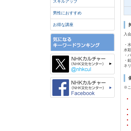
スキルアップ
男性におすすめ
お得な講座
入
・
水彩
・パ
・鉛
ネ
※こ