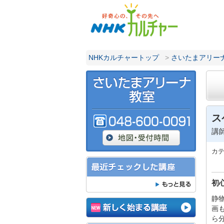
NHKカルチャートップ
>
さいたまアリー
ス
講
カ
初
静
画
ら