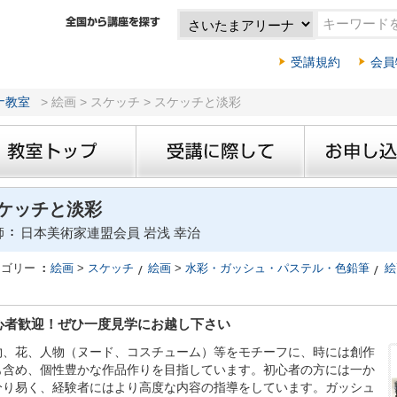
受講規約
会員
ナ教室
> 絵画 > スケッチ > スケッチと淡彩
ケッチと淡彩
師
日本美術家連盟会員 岩浅 幸治
テゴリー
絵画
>
スケッチ
絵画
>
水彩・ガッシュ・パステル・色鉛筆
絵
心者歓迎！ぜひ一度見学にお越し下さい
物、花、人物（ヌード、コスチューム）等をモチーフに、時には創作
も含め、個性豊かな作品作りを目指しています。初心者の方には一か
分り易く、経験者にはより高度な内容の指導をしています。ガッシュ