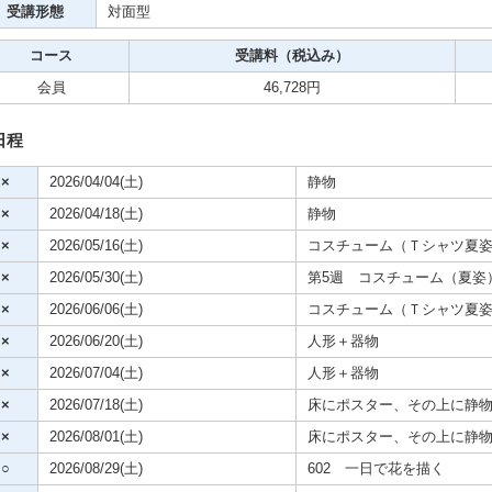
受講形態
対面型
クササイズ・スポーツ
コース
受講料（税込み）
舞踊
会員
46,728円
メ
日程
×
2026/04/04(土)
静物
×
2026/04/18(土)
静物
×
2026/05/16(土)
コスチューム（Ｔシャツ夏
×
2026/05/30(土)
第5週 コスチューム（夏姿
×
2026/06/06(土)
コスチューム（Ｔシャツ夏
×
2026/06/20(土)
人形＋器物
×
2026/07/04(土)
人形＋器物
×
2026/07/18(土)
床にポスター、その上に静
×
2026/08/01(土)
床にポスター、その上に静
○
2026/08/29(土)
602 一日で花を描く