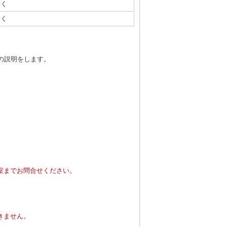
描く
描く
の説明をします。
室までお問合せください。
。
きません。