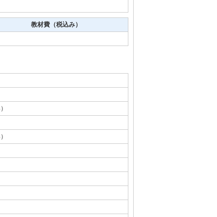
教材費（税込み）
姿）
）
姿）
物
物