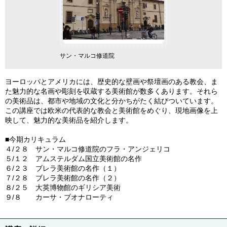
生
サン・マルコ修道院
ヨーロッパとアメリカには、歴史的な壁画や祭壇画のある教会、ま
た魅力的な名画や彫刻を収蔵する美術館が数多くあります。それら
の美術品は、都市や地域の文化と分かちがたく結びついています。
この講座では欧米の代表的な教会と美術館をめぐり、現地画像を上
映して、魅力的な美術品を紹介します。
■今期カリキュラム
４/２８ サン・マルコ修道院のフラ・アンジェリコ
５/１２ アムステルダム国立美術館の名作
６/２３ ブレラ美術館の名作（１）
７/２８ ブレラ美術館の名作（２）
８/２５ 大英博物館のギリシア美術
９/８ カーサ・ブオナローティ