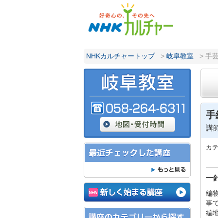
NHKカルチャートップ
>
岐阜教室
> 手
手
講
カ
一
編
事
編