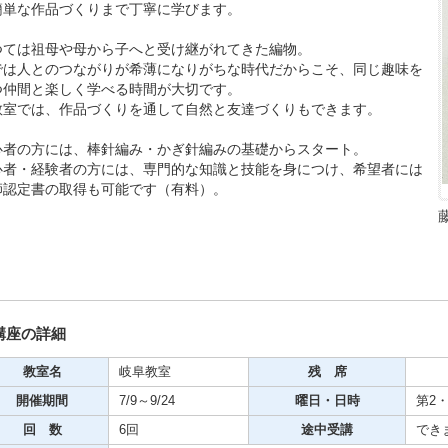
簡単な作品づくりまで丁寧に学びます。
期・1日講座
つては祖母や母から子へと受け継がれてきた編物。
では人とのつながりが希薄になりがちな時代だからこそ、同じ趣味を
つ仲間と楽しく学べる時間が大切です。
芸
教室では、作品づくりを通して自然と友達づくりもできます。
ケーション
心者の方には、棒針編み・かぎ針編みの基礎からスタート。
美容・ビジネス
心者・経験者の方には、専門的な知識と技能を身につけ、希望者には
師認定書の取得も可能です（有料）。
芸
古典芸能
講座の詳細
リグラフィー
教室名
岐阜教室
残 席
開催期間
7/9～9/24
曜日・日時
第2・
ビデオ
回 数
6回
途中受講
でき