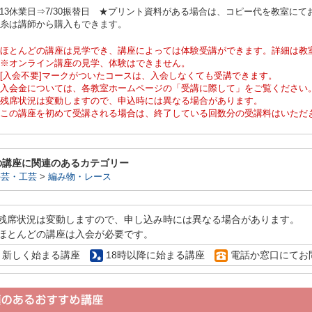
/13休業日⇒7/30振替日 ★プリント資料がある場合は、コピー代を教室に
毛糸は講師から購入もできます。
ほとんどの講座は見学でき、講座によっては体験受講ができます。詳細は教
※オンライン講座の見学、体験はできません。
[入会不要]マークがついたコースは、入会しなくても受講できます。
入会金については、各教室ホームページの「受講に際して」をご覧ください
残席状況は変動しますので、申込時には異なる場合があります。
この講座を初めて受講される場合は、終了している回数分の受講料はいただ
の講座に関連のあるカテゴリー
手芸・工芸
>
編み物・レース
残席状況は変動しますので、申し込み時には異なる場合があります。
ほとんどの講座は入会が必要です。
新しく始まる講座
18時以降に始まる講座
電話か窓口にてお