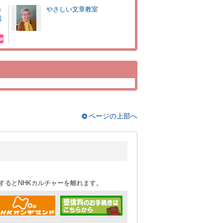
み
やさしい文章教室
城
ページの上部へ
するとNHKカルチャーを離れます。