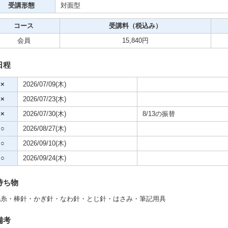
クササイズ・スポーツ
受講形態
対面型
舞踊
コース
受講料（税込み）
会員
15,840円
メ
日程
×
2026/07/09(木)
×
2026/07/23(木)
×
2026/07/30(木)
8/13の振替
○
2026/08/27(木)
○
2026/09/10(木)
○
2026/09/24(木)
持ち物
毛糸・棒針・かぎ針・なわ針・とじ針・はさみ・筆記用具
備考