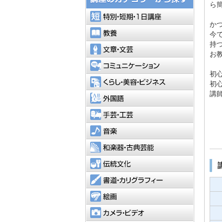
ら
特別・短
か
教養
今
持
文章・文
お
コミュニ
初
くらし・
初
講
外国語
手芸・工
音楽
和楽器・
伝統文化
書道・カ
絵画
カメラ・