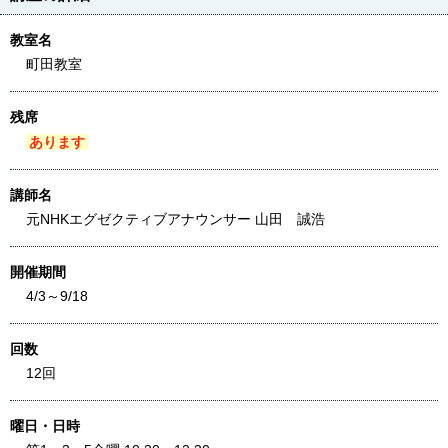
教室名
町田教室
残席
あります
講師名
元NHKエグゼクティブアナウンサー 山田 誠浩
開催期間
4/3～9/18
回数
12回
曜日・日時