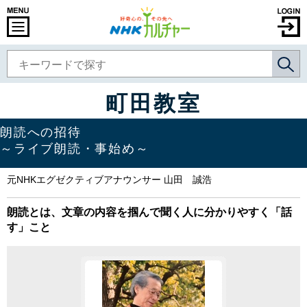
町田教室
朗読への招待
～ライブ朗読・事始め～
元NHKエグゼクティブアナウンサー 山田 誠浩
朗読とは、文章の内容を掴んで聞く人に分かりやすく「話
す」こと