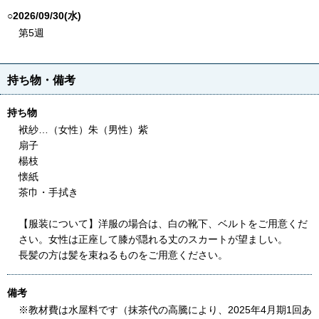
○2026/09/30(水)
第5週
持ち物・備考
持ち物
袱紗…（女性）朱（男性）紫
扇子
楊枝
懐紙
茶巾・手拭き
【服装について】洋服の場合は、白の靴下、ベルトをご用意くだ
さい。女性は正座して膝が隠れる丈のスカートが望ましい。
長髪の方は髪を束ねるものをご用意ください。
備考
※教材費は水屋料です（抹茶代の高騰により、2025年4月期1回あ