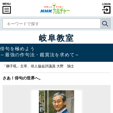
岐阜教室
俳句を極めよう
～最強の作句法・鑑賞法を求めて～
「獅子吼」主宰、俳人協会評議員 大野 鵠士
さあ！俳句の世界へ。