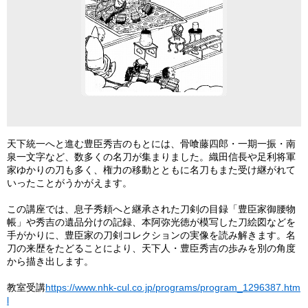
天下統一へと進む豊臣秀吉のもとには、骨喰藤四郎・一期一振・南
泉一文字など、数多くの名刀が集まりました。織田信長や足利将軍
家ゆかりの刀も多く、権力の移動とともに名刀もまた受け継がれて
いったことがうかがえます。
この講座では、息子秀頼へと継承された刀剣の目録「豊臣家御腰物
帳」や秀吉の遺品分けの記録、本阿弥光徳が模写した刀絵図などを
手がかりに、豊臣家の刀剣コレクションの実像を読み解きます。名
刀の来歴をたどることにより、天下人・豊臣秀吉の歩みを別の角度
から描き出します。
教室受講
https://www.nhk-cul.co.jp/programs/program_1296387.htm
l