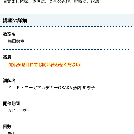
目覚まし体操、体位法、姿勢の点検、呼吸法、瞑想
講座の詳細
教室名
梅田教室
残席
電話か窓口にてお問い合わせください
講師名
ＹＩＥ・ヨーガアカデミーOSAKA 藪内 加奈子
開催期間
7/21～9/29
回数
5回